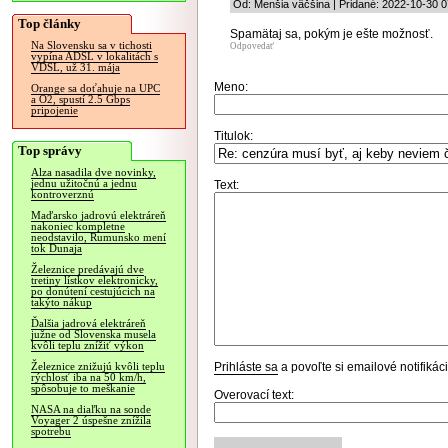
Od: Menšia väčšina | Pridané: 2022-10-30 0
Top články
Spamätaj sa, pokým je ešte možnosť.
Na Slovensku sa v tichosti
Odpovedať
vypína ADSL v lokalitách s
VDSL, už 31. mája
Meno:
Orange sa doťahuje na UPC
a O2, spustí 2.5 Gbps
pripojenie
Titulok:
Top správy
Alza nasadila dve novinky,
jednu užitočnú a jednu
Text:
kontroverznú
Maďarsko jadrovú elektráreň
nakoniec kompletne
neodstavilo, Rumunsko mení
tok Dunaja
Železnice predávajú dve
tretiny lístkov elektronicky,
po donútení cestujúcich na
takýto nákup
Ďalšia jadrová elektráreň
južne od Slovenska musela
kvôli teplu znížiť výkon
Prihláste sa
a povoľte si emailové notifiká
Železnice znižujú kvôli teplu
rýchlosť iba na 50 km/h,
spôsobuje to meškanie
Overovací text:
NASA na diaľku na sonde
Voyager 2 úspešne znížila
spotrebu