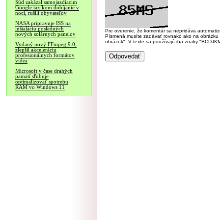
Súd zakázal samojazdiacim
Google taxíkom dobíjanie v
noci, rušili obyvateľov
NASA pripravuje ISS na
inštaláciu posledných
Pre overenie, že komentár sa nepridáva automatizov
nových solárnych panelov
Písmená musíte zadávať rovnako ako na obrázku veľk
obrázok". V texte sa používajú iba znaky "BC
Vydaný nový FFmpeg 9.0,
zlepšil akceleráciu
profesionálnych formátov
videa
Microsoft v čase drahých
pamätí sľubuje
optimalizovať spotrebu
RAM vo Windows 11