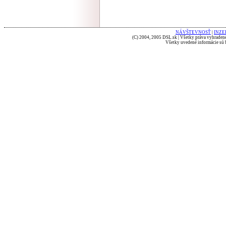
NÁVŠTEVNOSŤ
|
INZE
(C) 2004, 2005 DSL.sk | Všetky práva vyhradené
Všetky uvedené informácie sú b