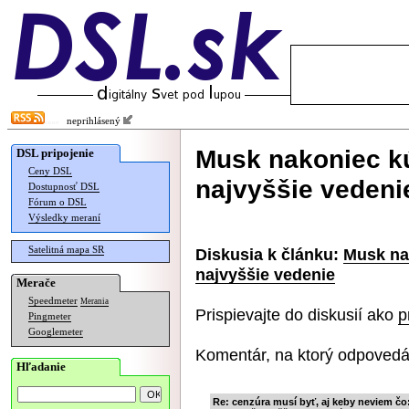
neprihlásený
Musk nakoniec kú
DSL pripojenie
Ceny DSL
najvyššie vedeni
Dostupnosť DSL
Fórum o DSL
Výsledky meraní
Satelitná mapa SR
Diskusia k článku:
Musk nak
najvyššie vedenie
Merače
Speedmeter
Merania
Prispievajte do diskusií ako
p
Pingmeter
Googlemeter
Komentár, na ktorý odpovedá
Hľadanie
Re: cenzúra musí byť, aj keby neviem čo