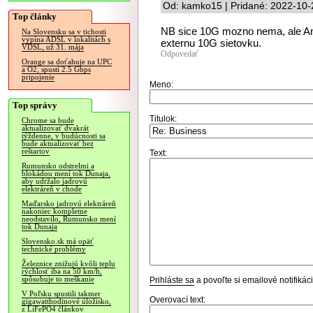
Od: kamko15 | Pridané: 2022-10-
Top články
NB sice 10G mozno nema, ale An
Na Slovensku sa v tichosti
vypína ADSL v lokalitách s
externu 10G sietovku.
VDSL, už 31. mája
Odpovedať
Orange sa doťahuje na UPC
a O2, spustí 2.5 Gbps
pripojenie
Meno:
Top správy
Titulok:
Chrome sa bude
aktualizovať dvakrát
týždenne, v budúcnosti sa
bude aktualizovať bez
reštartov
Text:
Rumunsko odstrelmi a
blokádou mení tok Dunaja,
aby udržalo jadrovú
elektráreň v chode
Maďarsko jadrovú elektráreň
nakoniec kompletne
neodstavilo, Rumunsko mení
tok Dunaja
Slovensko.sk má opäť
technické problémy
Železnice znižujú kvôli teplu
rýchlosť iba na 50 km/h,
spôsobuje to meškanie
Prihláste sa
a povoľte si emailové notifiká
V Poľsku spustili takmer
Overovací text:
gigawatthodinové úložisko,
z LiFePO4 článkov