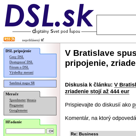
neprihlásený
V Bratislave spu
DSL pripojenie
Ceny DSL
pripojenie, zriade
Dostupnosť DSL
Fórum o DSL
Výsledky meraní
Satelitná mapa SR
Diskusia k článku:
V Bratis
zriadenie stojí až 444 eur
Merače
Speedmeter
Merania
Prispievajte do diskusií ako
p
Pingmeter
Googlemeter
Komentár, na ktorý odpovedá
Hľadanie
Re: Business