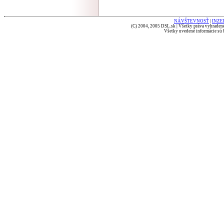
NÁVŠTEVNOSŤ
|
INZE
(C) 2004, 2005 DSL.sk | Všetky práva vyhradené
Všetky uvedené informácie sú b