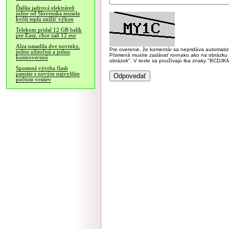
Ďalšia jadrová elektráreň
južne od Slovenska musela
kvôli teplu znížiť výkon
Telekom pridal 12 GB balík
pre Easy, chce zaň 12 eur
Alza nasadila dve novinky,
Pre overenie, že komentár sa nepridáva automatizov
jednu užitočnú a jednu
Písmená musíte zadávať rovnako ako na obrázku veľk
kontroverznú
obrázok". V texte sa používajú iba znaky "BC
Spustená výroba flash
pamäte s novým najvyšším
počtom vrstiev