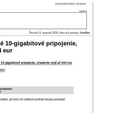
Za poslednú hodinu: 45 meraní
inzercia
Štvrtok, 6. augusta 2026, dnes má meniny
Jozefína
é 10-gigabitové pripojenie,
4 eur
10-gigabitové pripojenie, zriadenie stojí až 444 eur
ateľ
.
epodarene
2
videri, pri tom ich velkom pokryti musia ponukat