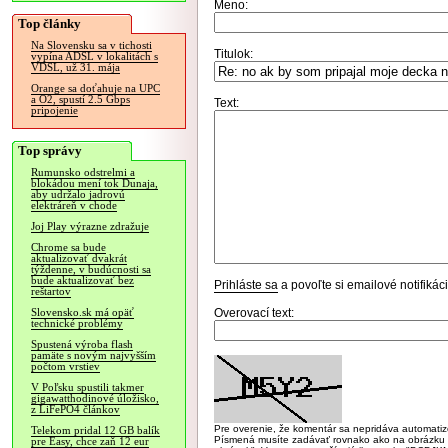
Meno:
Top články
Na Slovensku sa v tichosti
Titulok:
vypína ADSL v lokalitách s
VDSL, už 31. mája
Orange sa doťahuje na UPC
a O2, spustí 2.5 Gbps
Text:
pripojenie
Top správy
Rumunsko odstrelmi a
blokádou mení tok Dunaja,
aby udržalo jadrovú
elektráreň v chode
Joj Play výrazne zdražuje
Chrome sa bude
aktualizovať dvakrát
týždenne, v budúcnosti sa
bude aktualizovať bez
Prihláste sa
a povoľte si emailové notifiká
reštartov
Overovací text:
Slovensko.sk má opäť
technické problémy
Spustená výroba flash
pamäte s novým najvyšším
počtom vrstiev
V Poľsku spustili takmer
gigawatthodinové úložisko,
z LiFePO4 článkov
Pre overenie, že komentár sa nepridáva automatizov
Telekom pridal 12 GB balík
Písmená musíte zadávať rovnako ako na obrázku veľk
pre Easy, chce zaň 12 eur