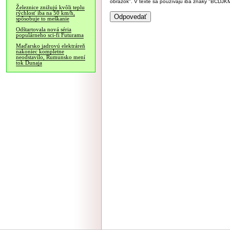
obrázok". V texte sa používajú iba znaky "BC
Železnice znižujú kvôli teplu
rýchlosť iba na 50 km/h,
spôsobuje to meškanie
Odštartovala nová séria
populárneho sci-fi Futurama
Maďarsko jadrovú elektráreň
nakoniec kompletne
neodstavilo, Rumunsko mení
tok Dunaja