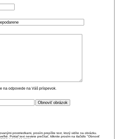
cie na odpovede na Váš príspevok.
anými prostriedkami, prosím prepíšte text, ktorý vidíte na obrázku.
é. Pokiaľ text neviete prečítať, kliknite prosím na tlačidlo "Obnoviť