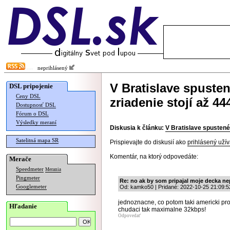
neprihlásený
V Bratislave spusten
DSL pripojenie
Ceny DSL
zriadenie stojí až 44
Dostupnosť DSL
Fórum o DSL
Výsledky meraní
Diskusia k článku:
V Bratislave spustené 
Satelitná mapa SR
Prispievajte do diskusií ako
prihlásený užív
Komentár, na ktorý odpovedáte:
Merače
Speedmeter
Merania
Pingmeter
Re: no ak by som pripajal moje decka n
Googlemeter
Od: kamko50 | Pridané: 2022-10-25 21:09:5
jednoznacne, co potom taki americki pro
Hľadanie
chudaci tak maximalne 32kbps!
Odpovedať