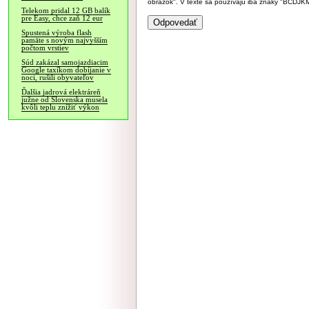
obrázok". V texte sa používajú iba znaky "BC
Telekom pridal 12 GB balík
pre Easy, chce zaň 12 eur
Spustená výroba flash
pamäte s novým najvyšším
počtom vrstiev
Súd zakázal samojazdiacim
Google taxíkom dobíjanie v
noci, rušili obyvateľov
Ďalšia jadrová elektráreň
južne od Slovenska musela
kvôli teplu znížiť výkon