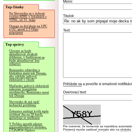
Meno:
Top články
Na Slovensku sa v tichosti
Titulok:
vypína ADSL v lokalitách s
VDSL, už 31. mája
Orange sa doťahuje na UPC
a O2, spustí 2.5 Gbps
Text:
pripojenie
Top správy
Chrome sa bude
aktualizovať dvakrát
týždenne, v budúcnosti sa
bude aktualizovať bez
reštartov
Rumunsko odstrelmi a
blokádou mení tok Dunaja,
aby udržalo jadrovú
elektráreň v chode
Prihláste sa
a povoľte si emailové notifiká
Maďarsko jadrovú elektráreň
nakoniec kompletne
Overovací text:
neodstavilo, Rumunsko mení
tok Dunaja
Slovensko.sk má opäť
technické problémy
Železnice znižujú kvôli teplu
rýchlosť iba na 50 km/h,
spôsobuje to meškanie
V Poľsku spustili takmer
Pre overenie, že komentár sa nepridáva automatizov
gigawatthodinové úložisko,
Písmená musíte zadávať rovnako ako na obrázku veľk
z LiFePO4 článkov