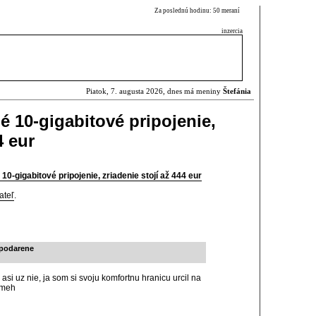
Za poslednú hodinu: 50 meraní
inzercia
Piatok, 7. augusta 2026, dnes má meniny
Štefánia
é 10-gigabitové pripojenie,
4 eur
10-gigabitové pripojenie, zriadenie stojí až 444 eur
ateľ
.
epodarene
i uz nie, ja som si svoju komfortnu hranicu urcil na
 meh