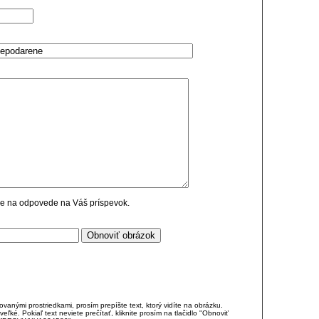
cie na odpovede na Váš príspevok.
anými prostriedkami, prosím prepíšte text, ktorý vidíte na obrázku.
é. Pokiaľ text neviete prečítať, kliknite prosím na tlačidlo "Obnoviť