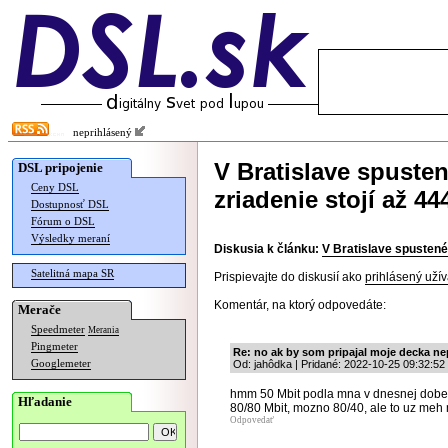
neprihlásený
V Bratislave spusten
DSL pripojenie
Ceny DSL
zriadenie stojí až 44
Dostupnosť DSL
Fórum o DSL
Výsledky meraní
Diskusia k článku:
V Bratislave spustené 
Satelitná mapa SR
Prispievajte do diskusií ako
prihlásený užív
Komentár, na ktorý odpovedáte:
Merače
Speedmeter
Merania
Pingmeter
Re: no ak by som pripajal moje decka n
Googlemeter
Od: jahôdka | Pridané: 2022-10-25 09:32:52
hmm 50 Mbit podla mna v dnesnej dobe as
Hľadanie
80/80 Mbit, mozno 80/40, ale to uz meh
Odpovedať