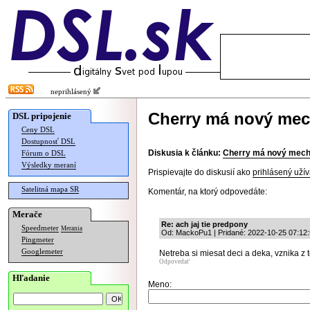
neprihlásený
Cherry má nový mec
DSL pripojenie
Ceny DSL
Dostupnosť DSL
Diskusia k článku:
Cherry má nový mech
Fórum o DSL
Výsledky meraní
Prispievajte do diskusií ako
prihlásený užív
Satelitná mapa SR
Komentár, na ktorý odpovedáte:
Merače
Re: ach jaj tie predpony
Speedmeter
Merania
Od: MackoPu1 | Pridané: 2022-10-25 07:12
Pingmeter
Googlemeter
Netreba si miesat deci a deka, vznika z 
Odpovedať
Hľadanie
Meno: