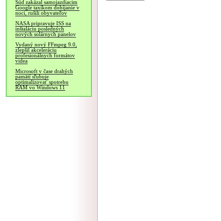
Súd zakázal samojazdiacim
Google taxíkom dobíjanie v
noci, rušili obyvateľov
NASA pripravuje ISS na
inštaláciu posledných
nových solárnych panelov
Vydaný nový FFmpeg 9.0,
zlepšil akceleráciu
profesionálnych formátov
videa
Microsoft v čase drahých
pamätí sľubuje
optimalizovať spotrebu
RAM vo Windows 11