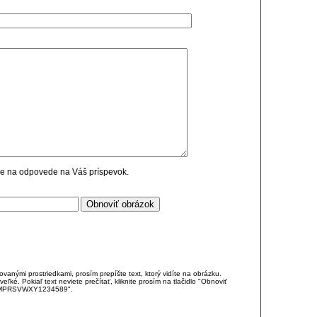
cie na odpovede na Váš príspevok.
anými prostriedkami, prosím prepíšte text, ktorý vidíte na obrázku.
é. Pokiaľ text neviete prečítať, kliknite prosím na tlačidlo "Obnoviť
DJKMPRSVWXY1234589".