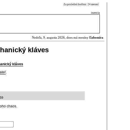
Za poslednú hodinu: 24 meraní
inzercia
Nedeľa, 9. augusta 2026, dnes má meniny
Ľubomíra
hanický kláves
anický kláves
ateľ
.
:59
toho chaos.