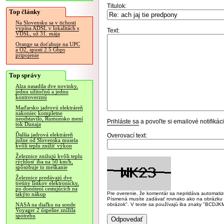
Titulok:
Top články
Na Slovensku sa v tichosti
vypína ADSL v lokalitách s
Text:
VDSL, už 31. mája
Orange sa doťahuje na UPC
a O2, spustí 2.5 Gbps
pripojenie
Top správy
Alza nasadila dve novinky,
jednu užitočnú a jednu
kontroverznú
Maďarsko jadrovú elektráreň
nakoniec kompletne
neodstavilo, Rumunsko mení
Prihláste sa
a povoľte si emailové notifiká
tok Dunaja
Ďalšia jadrová elektráreň
Overovací text:
južne od Slovenska musela
kvôli teplu znížiť výkon
Železnice znižujú kvôli teplu
rýchlosť iba na 50 km/h,
spôsobuje to meškanie
Železnice predávajú dve
tretiny lístkov elektronicky,
po donútení cestujúcich na
Pre overenie, že komentár sa nepridáva automatizov
takýto nákup
Písmená musíte zadávať rovnako ako na obrázku veľk
obrázok". V texte sa používajú iba znaky "BC
NASA na diaľku na sonde
Voyager 2 úspešne znížila
spotrebu