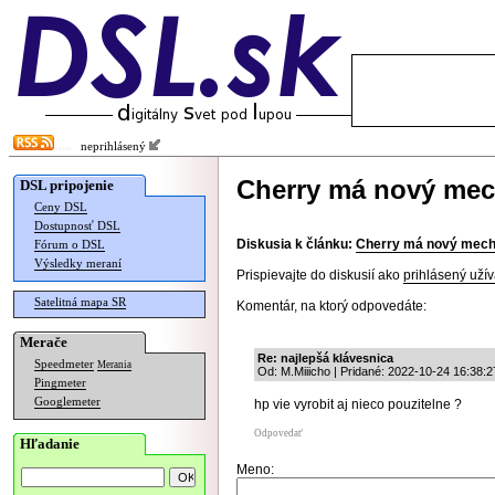
neprihlásený
Cherry má nový mec
DSL pripojenie
Ceny DSL
Dostupnosť DSL
Diskusia k článku:
Cherry má nový mech
Fórum o DSL
Výsledky meraní
Prispievajte do diskusií ako
prihlásený užív
Satelitná mapa SR
Komentár, na ktorý odpovedáte:
Merače
Re: najlepšá klávesnica
Speedmeter
Merania
Od: M.Miiicho | Pridané: 2022-10-24 16:38:2
Pingmeter
Googlemeter
hp vie vyrobit aj nieco pouzitelne ?
Odpovedať
Hľadanie
Meno: