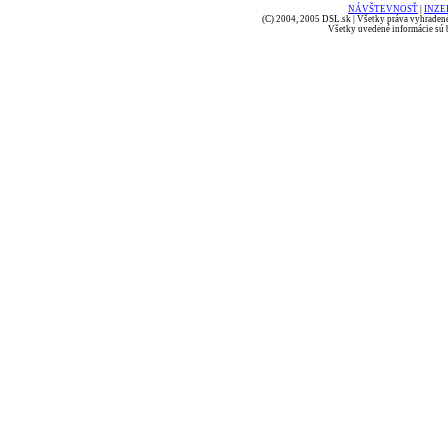
NÁVŠTEVNOSŤ
|
INZE
(C) 2004, 2005 DSL.sk | Všetky práva vyhradené
Všetky uvedené informácie sú b