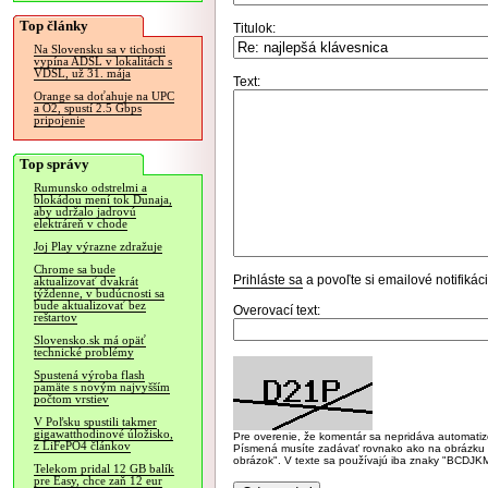
Top články
Titulok:
Na Slovensku sa v tichosti
vypína ADSL v lokalitách s
VDSL, už 31. mája
Text:
Orange sa doťahuje na UPC
a O2, spustí 2.5 Gbps
pripojenie
Top správy
Rumunsko odstrelmi a
blokádou mení tok Dunaja,
aby udržalo jadrovú
elektráreň v chode
Joj Play výrazne zdražuje
Chrome sa bude
Prihláste sa
a povoľte si emailové notifiká
aktualizovať dvakrát
týždenne, v budúcnosti sa
bude aktualizovať bez
Overovací text:
reštartov
Slovensko.sk má opäť
technické problémy
Spustená výroba flash
pamäte s novým najvyšším
počtom vrstiev
V Poľsku spustili takmer
gigawatthodinové úložisko,
Pre overenie, že komentár sa nepridáva automatizov
z LiFePO4 článkov
Písmená musíte zadávať rovnako ako na obrázku veľk
obrázok". V texte sa používajú iba znaky "BC
Telekom pridal 12 GB balík
pre Easy, chce zaň 12 eur