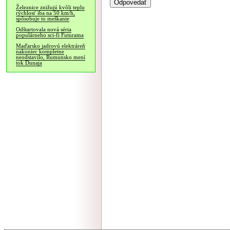
Železnice znižujú kvôli teplu
rýchlosť iba na 50 km/h,
spôsobuje to meškanie
Odštartovala nová séria
populárneho sci-fi Futurama
Maďarsko jadrovú elektráreň
nakoniec kompletne
neodstavilo, Rumunsko mení
tok Dunaja