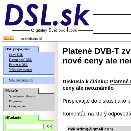
neprihlásený
Platené DVB-T zv
DSL pripojenie
Ceny DSL
nové ceny ale ne
Dostupnosť DSL
Fórum o DSL
Výsledky meraní
Satelitná mapa SR
Diskusia k článku:
Platené
ceny ale neoznámilo
Merače
Speedmeter
Merania
Prispievajte do diskusií ako
p
Pingmeter
Googlemeter
Komentár, na ktorý odpovedá
Hľadanie
riykntdmq@gmail.com