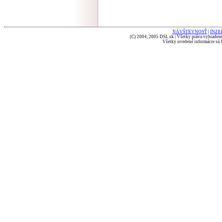
NÁVŠTEVNOSŤ
|
INZE
(C) 2004, 2005 DSL.sk | Všetky práva vyhradené
Všetky uvedené informácie sú b