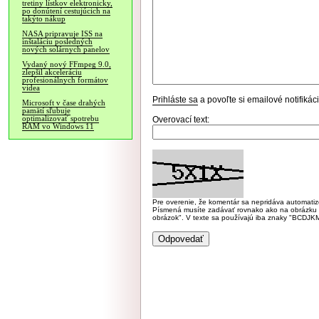
tretiny lístkov elektronicky,
po donútení cestujúcich na
takýto nákup
NASA pripravuje ISS na
inštaláciu posledných
nových solárnych panelov
Vydaný nový FFmpeg 9.0,
zlepšil akceleráciu
profesionálnych formátov
videa
Prihláste sa
a povoľte si emailové notifiká
Microsoft v čase drahých
pamätí sľubuje
optimalizovať spotrebu
Overovací text:
RAM vo Windows 11
Pre overenie, že komentár sa nepridáva automatizov
Písmená musíte zadávať rovnako ako na obrázku veľk
obrázok". V texte sa používajú iba znaky "BC