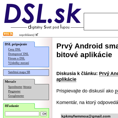
neprihlásený
Prvý Android sma
DSL pripojenie
Ceny DSL
bitové aplikácie
Dostupnosť DSL
Fórum o DSL
Výsledky meraní
Satelitná mapa SR
Diskusia k článku:
Prvý And
aplikácie
Merače
Speedmeter
Merania
Prispievajte do diskusií ako
p
Pingmeter
Googlemeter
Komentár, na ktorý odpovedá
Hľadanie
kpkmyfwmmoa@gmail.com