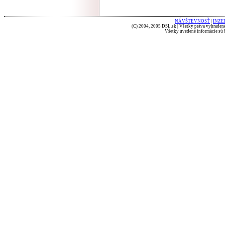
NÁVŠTEVNOSŤ
|
INZE
(C) 2004, 2005 DSL.sk | Všetky práva vyhradené
Všetky uvedené informácie sú b