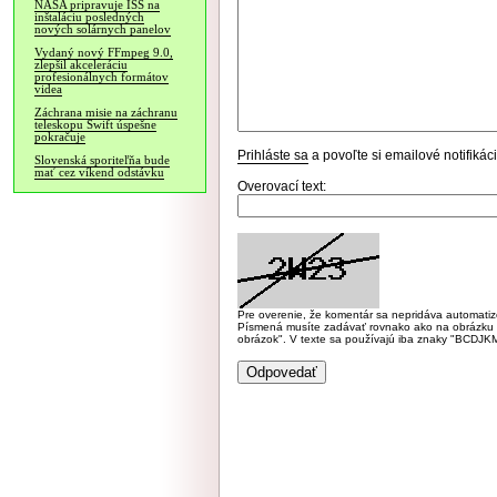
NASA pripravuje ISS na
inštaláciu posledných
nových solárnych panelov
Vydaný nový FFmpeg 9.0,
zlepšil akceleráciu
profesionálnych formátov
videa
Záchrana misie na záchranu
teleskopu Swift úspešne
pokračuje
Prihláste sa
a povoľte si emailové notifiká
Slovenská sporiteľňa bude
mať cez víkend odstávku
Overovací text:
Pre overenie, že komentár sa nepridáva automatizov
Písmená musíte zadávať rovnako ako na obrázku veľk
obrázok". V texte sa používajú iba znaky "BC