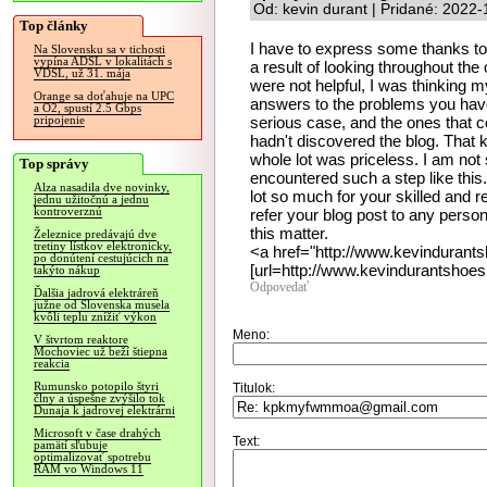
Od: kevin durant | Pridané: 2022
Top články
I have to express some thanks to t
Na Slovensku sa v tichosti
vypína ADSL v lokalitách s
a result of looking throughout th
VDSL, už 31. mája
were not helpful, I was thinking my
Orange sa doťahuje na UPC
answers to the problems you have s
a O2, spustí 2.5 Gbps
serious case, and the ones that co
pripojenie
hadn't discovered the blog. That 
whole lot was priceless. I am not 
Top správy
encountered such a step like this.
Alza nasadila dve novinky,
lot so much for your skilled and re
jednu užitočnú a jednu
kontroverznú
refer your blog post to any per
this matter.
Železnice predávajú dve
tretiny lístkov elektronicky,
<a href="http://www.kevindurant
po donútení cestujúcich na
[url=http://www.kevindurantshoes.
takýto nákup
Odpovedať
Ďalšia jadrová elektráreň
južne od Slovenska musela
kvôli teplu znížiť výkon
Meno:
V štvrtom reaktore
Mochoviec už beží štiepna
reakcia
Rumunsko potopilo štyri
Titulok:
člny a úspešne zvýšilo tok
Dunaja k jadrovej elektrárni
Microsoft v čase drahých
Text:
pamätí sľubuje
optimalizovať spotrebu
RAM vo Windows 11