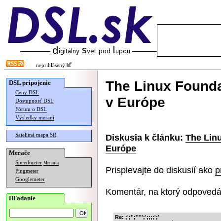
neprihlásený
The Linux Founda
DSL pripojenie
Ceny DSL
v Európe
Dostupnosť DSL
Fórum o DSL
Výsledky meraní
Satelitná mapa SR
Diskusia k článku:
The Linu
Európe
Merače
Speedmeter
Merania
Prispievajte do diskusií ako
p
Pingmeter
Googlemeter
Komentár, na ktorý odpovedá
Hľadanie
Re: ;';'';''''';';;;;';'