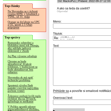
Od: MackoPu1 | Pridané: 2022-09-27 12:33
Top články
A ako sa teda da usetrit?
Na Slovensku sa v tichosti
Odpovedať
vypína ADSL v lokalitách s
VDSL, už 31. mája
Meno:
Orange sa doťahuje na UPC
a O2, spustí 2.5 Gbps
pripojenie
Titulok:
Top správy
Rumunsko odstrelmi a
blokádou mení tok Dunaja,
Text:
aby udržalo jadrovú
elektráreň v chode
Joj Play výrazne zdražuje
Chrome sa bude
aktualizovať dvakrát
týždenne, v budúcnosti sa
bude aktualizovať bez
reštartov
Slovensko.sk má opäť
technické problémy
Spustená výroba flash
pamäte s novým najvyšším
Prihláste sa
a povoľte si emailové notifiká
počtom vrstiev
Železnice znižujú kvôli teplu
Overovací text:
rýchlosť iba na 50 km/h,
spôsobuje to meškanie
V Poľsku spustili takmer
gigawatthodinové úložisko,