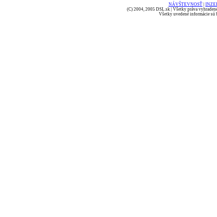
NÁVŠTEVNOSŤ
|
INZE
(C) 2004, 2005 DSL.sk | Všetky práva vyhradené
Všetky uvedené informácie sú b