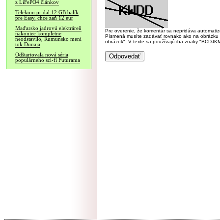
z LiFePO4 článkov
Telekom pridal 12 GB balík
pre Easy, chce zaň 12 eur
Maďarsko jadrovú elektráreň
Pre overenie, že komentár sa nepridáva automatizov
nakoniec kompletne
Písmená musíte zadávať rovnako ako na obrázku veľk
neodstavilo, Rumunsko mení
obrázok". V texte sa používajú iba znaky "BC
tok Dunaja
Odštartovala nová séria
populárneho sci-fi Futurama