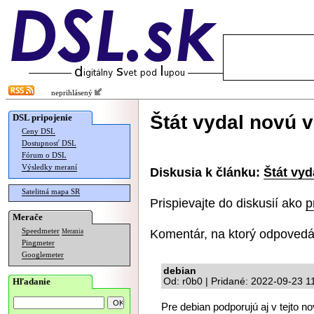
neprihlásený
Štát vydal novú v
DSL pripojenie
Ceny DSL
Dostupnosť DSL
Fórum o DSL
Výsledky meraní
Diskusia k článku:
Štát vyd
Satelitná mapa SR
Prispievajte do diskusií ako
p
Merače
Komentár, na ktorý odpovedá
Speedmeter
Merania
Pingmeter
Googlemeter
debian
Hľadanie
Od: r0b0 | Pridané: 2022-09-23 1
Pre debian podporujú aj v tejto no