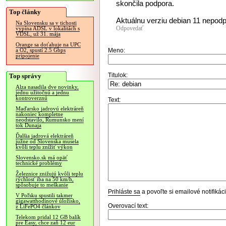
skončila podpora.
Top články
Aktuálnu verziu debian 11 nepodp
Na Slovensku sa v tichosti
Odpovedať
vypína ADSL v lokalitách s
VDSL, už 31. mája
Orange sa doťahuje na UPC
Meno:
a O2, spustí 2.5 Gbps
pripojenie
Titulok:
Top správy
Alza nasadila dve novinky,
jednu užitočnú a jednu
kontroverznú
Text:
Maďarsko jadrovú elektráreň
nakoniec kompletne
neodstavilo, Rumunsko mení
tok Dunaja
Ďalšia jadrová elektráreň
južne od Slovenska musela
kvôli teplu znížiť výkon
Slovensko.sk má opäť
technické problémy
Železnice znižujú kvôli teplu
rýchlosť iba na 50 km/h,
spôsobuje to meškanie
Prihláste sa
a povoľte si emailové notifiká
V Poľsku spustili takmer
gigawatthodinové úložisko,
Overovací text:
z LiFePO4 článkov
Telekom pridal 12 GB balík
pre Easy, chce zaň 12 eur