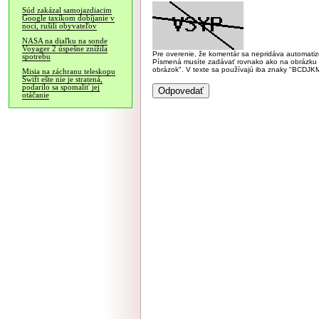
Súd zakázal samojazdiacim
Google taxíkom dobíjanie v
noci, rušili obyvateľov
NASA na diaľku na sonde
Voyager 2 úspešne znížila
Pre overenie, že komentár sa nepridáva automatizov
spotrebu
Písmená musíte zadávať rovnako ako na obrázku veľk
obrázok". V texte sa používajú iba znaky "BC
Misia na záchranu teleskopu
Swift ešte nie je stratená,
podarilo sa spomaliť jej
otáčanie