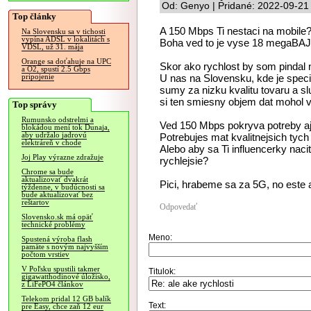
Od: Genyo | Pridané: 2022-09-21
Top články
A 150 Mbps Ti nestaci na mobile
Na Slovensku sa v tichosti
vypína ADSL v lokalitách s
Boha ved to je vyse 18 megaBA
VDSL, už 31. mája
Orange sa doťahuje na UPC
Skor ako rychlost by som pindal 
a O2, spustí 2.5 Gbps
U nas na Slovensku, kde je specif
pripojenie
sumy za nizku kvalitu tovaru a slu
si ten smiesny objem dat mohol v
Top správy
Rumunsko odstrelmi a
Ved 150 Mbps pokryva potreby aj
blokádou mení tok Dunaja,
aby udržalo jadrovú
Potrebujes mat kvalitnejsich tych
elektráreň v chode
Alebo aby sa Ti influencerky nac
Joj Play výrazne zdražuje
rychlejsie?
Chrome sa bude
aktualizovať dvakrát
Pici, hrabeme sa za 5G, no este
týždenne, v budúcnosti sa
bude aktualizovať bez
reštartov
Odpovedať
Slovensko.sk má opäť
technické problémy
Meno:
Spustená výroba flash
pamäte s novým najvyšším
počtom vrstiev
V Poľsku spustili takmer
Titulok:
gigawatthodinové úložisko,
z LiFePO4 článkov
Telekom pridal 12 GB balík
Text:
pre Easy, chce zaň 12 eur