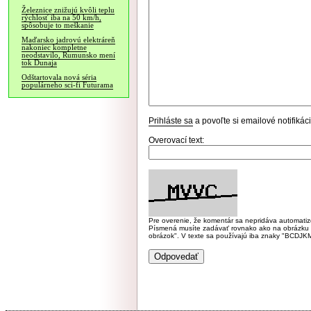
Železnice znižujú kvôli teplu
rýchlosť iba na 50 km/h,
spôsobuje to meškanie
Maďarsko jadrovú elektráreň
nakoniec kompletne
neodstavilo, Rumunsko mení
tok Dunaja
Odštartovala nová séria
populárneho sci-fi Futurama
Prihláste sa
a povoľte si emailové notifiká
Overovací text:
Pre overenie, že komentár sa nepridáva automatizov
Písmená musíte zadávať rovnako ako na obrázku veľk
obrázok". V texte sa používajú iba znaky "BC