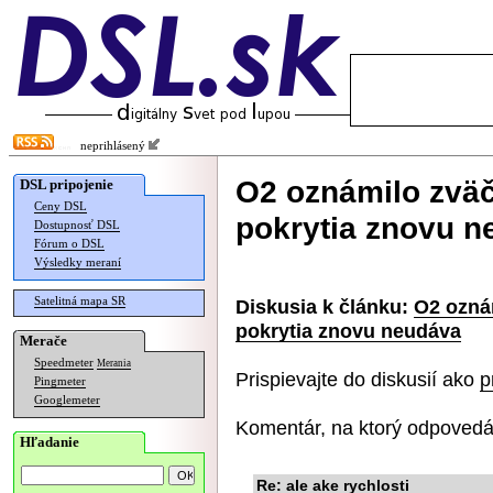
neprihlásený
O2 oznámilo zväč
DSL pripojenie
Ceny DSL
pokrytia znovu 
Dostupnosť DSL
Fórum o DSL
Výsledky meraní
Satelitná mapa SR
Diskusia k článku:
O2 ozná
pokrytia znovu neudáva
Merače
Speedmeter
Merania
Prispievajte do diskusií ako
p
Pingmeter
Googlemeter
Komentár, na ktorý odpovedá
Hľadanie
Re: ale ake rychlosti