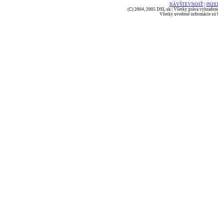
NÁVŠTEVNOSŤ
|
INZE
(C) 2004, 2005 DSL.sk | Všetky práva vyhradené
Všetky uvedené informácie sú b