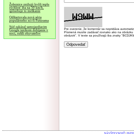
Železnice znižujú kvôli teplu
rýchlosť iba na 50 km/h,
spôsobuje to meškanie
Odštartovala nová séria
populárneho sci-fi Futurama
Súd zakázal samojazdiacim
Pre overenie, že komentár sa nepridáva automatizov
Google taxíkom dobíjanie v
Písmená musíte zadávať rovnako ako na obrázku veľk
noci, rušili obyvateľov
obrázok". V texte sa používajú iba znaky "BC
NÁVŠTEVNOSŤ
|
INZE