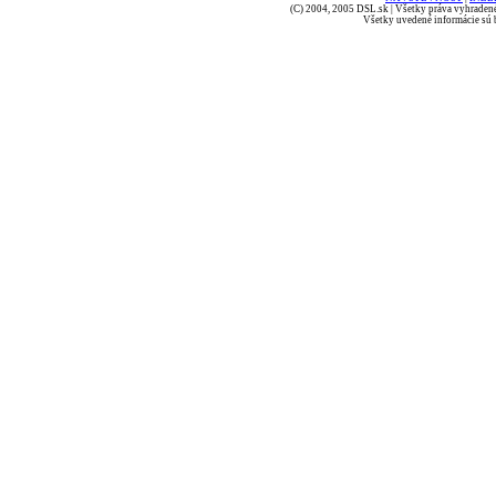
(C) 2004, 2005 DSL.sk | Všetky práva vyhradené
Všetky uvedené informácie sú b