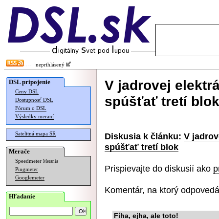
neprihlásený
V jadrovej elektr
DSL pripojenie
Ceny DSL
spúšťať tretí blo
Dostupnosť DSL
Fórum o DSL
Výsledky meraní
Satelitná mapa SR
Diskusia k článku:
V jadrov
spúšťať tretí blok
Merače
Speedmeter
Merania
Prispievajte do diskusií ako
p
Pingmeter
Googlemeter
Komentár, na ktorý odpovedá
Hľadanie
Fíha, ejha, ale toto!