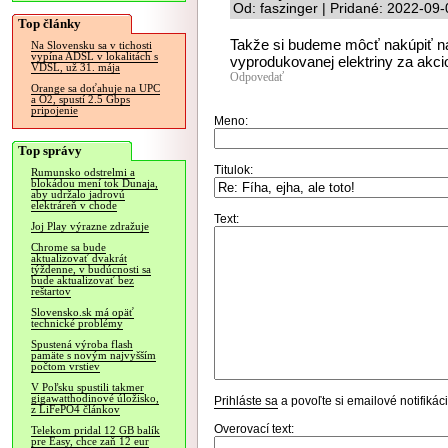
Od: faszinger | Pridané: 2022-09
Top články
Takže si budeme môcť nakúpiť n
Na Slovensku sa v tichosti
vypína ADSL v lokalitách s
vyprodukovanej elektriny za akc
VDSL, už 31. mája
Odpovedať
Orange sa doťahuje na UPC
a O2, spustí 2.5 Gbps
pripojenie
Meno:
Top správy
Titulok:
Rumunsko odstrelmi a
blokádou mení tok Dunaja,
aby udržalo jadrovú
elektráreň v chode
Text:
Joj Play výrazne zdražuje
Chrome sa bude
aktualizovať dvakrát
týždenne, v budúcnosti sa
bude aktualizovať bez
reštartov
Slovensko.sk má opäť
technické problémy
Spustená výroba flash
pamäte s novým najvyšším
počtom vrstiev
V Poľsku spustili takmer
gigawatthodinové úložisko,
Prihláste sa
a povoľte si emailové notifiká
z LiFePO4 článkov
Overovací text:
Telekom pridal 12 GB balík
pre Easy, chce zaň 12 eur