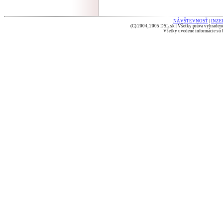
NÁVŠTEVNOSŤ
|
INZE
(C) 2004, 2005 DSL.sk | Všetky práva vyhradené
Všetky uvedené informácie sú b