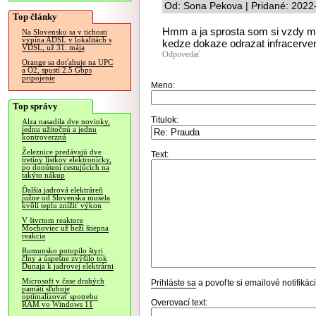
Od: Sona Pekova | Pridané: 2022
Top články
Hmm a ja sprosta som si vzdy mys
Na Slovensku sa v tichosti
vypína ADSL v lokalitách s
kedze dokaze odrazat infracerven
VDSL, už 31. mája
Odpovedať
Orange sa doťahuje na UPC
a O2, spustí 2.5 Gbps
pripojenie
Meno:
Top správy
Titulok:
Alza nasadila dve novinky,
jednu užitočnú a jednu
kontroverznú
Železnice predávajú dve
Text:
tretiny lístkov elektronicky,
po donútení cestujúcich na
takýto nákup
Ďalšia jadrová elektráreň
južne od Slovenska musela
kvôli teplu znížiť výkon
V štvrtom reaktore
Mochoviec už beží štiepna
reakcia
Rumunsko potopilo štyri
člny a úspešne zvýšilo tok
Dunaja k jadrovej elektrárni
Microsoft v čase drahých
Prihláste sa
a povoľte si emailové notifiká
pamätí sľubuje
optimalizovať spotrebu
Overovací text:
RAM vo Windows 11