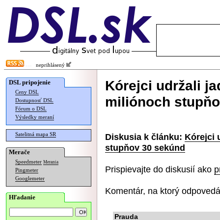
neprihlásený
Kórejci udržali j
DSL pripojenie
Ceny DSL
miliónoch stupň
Dostupnosť DSL
Fórum o DSL
Výsledky meraní
Satelitná mapa SR
Diskusia k článku:
Kórejci 
stupňov 30 sekúnd
Merače
Speedmeter
Merania
Prispievajte do diskusií ako
p
Pingmeter
Googlemeter
Komentár, na ktorý odpovedá
Hľadanie
Prauda