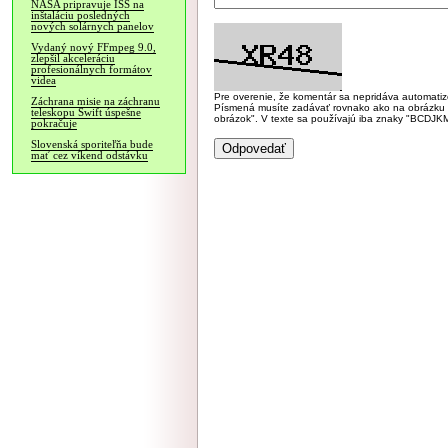
NASA pripravuje ISS na
inštaláciu posledných
nových solárnych panelov
Vydaný nový FFmpeg 9.0,
zlepšil akceleráciu
profesionálnych formátov
videa
Pre overenie, že komentár sa nepridáva automatizov
Záchrana misie na záchranu
Písmená musíte zadávať rovnako ako na obrázku veľk
teleskopu Swift úspešne
obrázok". V texte sa používajú iba znaky "BC
pokračuje
Slovenská sporiteľňa bude
mať cez víkend odstávku