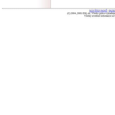
NÁVŠTEVNOSŤ
|
INZE
(C) 2004, 2005 DSL.sk | Všetky práva vyhradené
Všetky uvedené informácie sú b