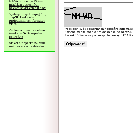
NASA pripravuje ISS na
inštaláciu posledných
nových solárnych panelov
Vydaný nový FFmpeg 9.0,
zlepšil akceleráciu
profesionálnych formátov
videa
Pre overenie, že komentár sa nepridáva automatizov
Záchrana misie na záchranu
Písmená musíte zadávať rovnako ako na obrázku veľk
teleskopu Swift úspešne
obrázok". V texte sa používajú iba znaky "BC
pokračuje
Slovenská sporiteľňa bude
mať cez víkend odstávku