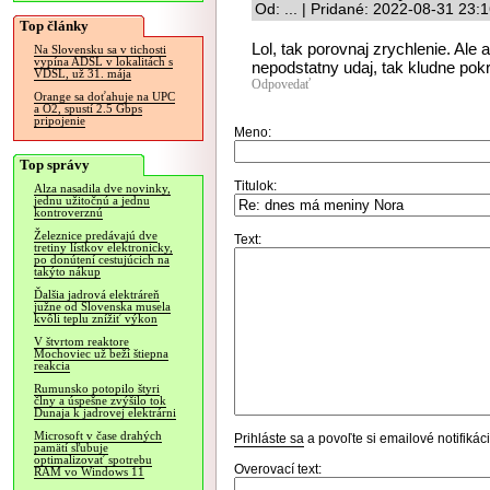
Od: ... | Pridané: 2022-08-31 23:
Top články
Lol, tak porovnaj zrychlenie. Ale 
Na Slovensku sa v tichosti
vypína ADSL v lokalitách s
nepodstatny udaj, tak kludne pokr
VDSL, už 31. mája
Odpovedať
Orange sa doťahuje na UPC
a O2, spustí 2.5 Gbps
pripojenie
Meno:
Top správy
Titulok:
Alza nasadila dve novinky,
jednu užitočnú a jednu
kontroverznú
Železnice predávajú dve
Text:
tretiny lístkov elektronicky,
po donútení cestujúcich na
takýto nákup
Ďalšia jadrová elektráreň
južne od Slovenska musela
kvôli teplu znížiť výkon
V štvrtom reaktore
Mochoviec už beží štiepna
reakcia
Rumunsko potopilo štyri
člny a úspešne zvýšilo tok
Dunaja k jadrovej elektrárni
Microsoft v čase drahých
Prihláste sa
a povoľte si emailové notifiká
pamätí sľubuje
optimalizovať spotrebu
Overovací text:
RAM vo Windows 11