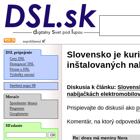
neprihlásený
Slovensko je kuri
DSL pripojenie
Ceny DSL
inštalovaných na
Dostupnosť DSL
Fórum o DSL
Výsledky meraní
Satelitná mapa SR
Diskusia k článku:
Slovensk
nabíjačkách elektromobilo
Merače
Speedmeter
Merania
Prispievajte do diskusií ako
p
Pingmeter
Googlemeter
Komentár, na ktorý odpovedá
Hľadanie
Re: dnes má meniny Nora