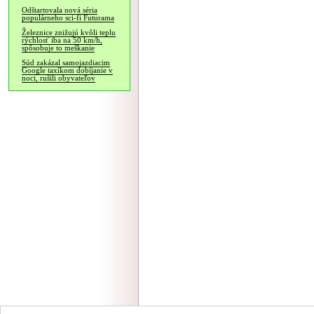
Odštartovala nová séria
populárneho sci-fi Futurama
Železnice znižujú kvôli teplu
rýchlosť iba na 50 km/h,
spôsobuje to meškanie
Súd zakázal samojazdiacim
Google taxíkom dobíjanie v
noci, rušili obyvateľov
NÁVŠTEVNOSŤ
|
INZE