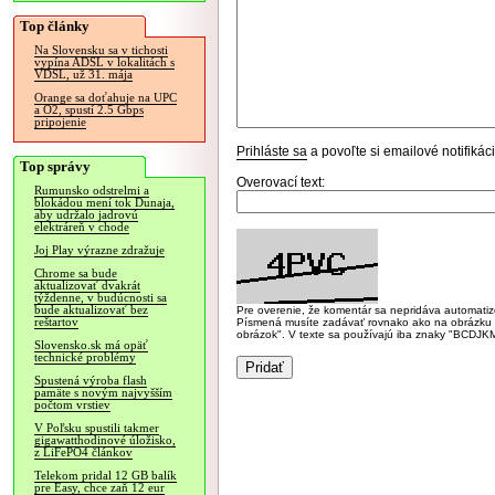
Top články
Na Slovensku sa v tichosti
vypína ADSL v lokalitách s
VDSL, už 31. mája
Orange sa doťahuje na UPC
a O2, spustí 2.5 Gbps
pripojenie
Prihláste sa
a povoľte si emailové notifiká
Top správy
Overovací text:
Rumunsko odstrelmi a
blokádou mení tok Dunaja,
aby udržalo jadrovú
elektráreň v chode
Joj Play výrazne zdražuje
Chrome sa bude
aktualizovať dvakrát
týždenne, v budúcnosti sa
bude aktualizovať bez
Pre overenie, že komentár sa nepridáva automatizov
reštartov
Písmená musíte zadávať rovnako ako na obrázku veľk
obrázok". V texte sa používajú iba znaky "BC
Slovensko.sk má opäť
technické problémy
Spustená výroba flash
pamäte s novým najvyšším
počtom vrstiev
V Poľsku spustili takmer
gigawatthodinové úložisko,
z LiFePO4 článkov
Telekom pridal 12 GB balík
pre Easy, chce zaň 12 eur