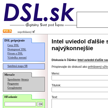
neprihlásený
Intel uviedol ďalšie 
DSL pripojenie
Ceny DSL
najvýkonnejšie
Dostupnosť DSL
Fórum o DSL
Výsledky meraní
Diskusia k článku:
Intel uviedol ďalšie s
Satelitná mapa SR
Prispievajte do diskusií ako
prihlásený užív
Meno:
Merače
Speedmeter
Merania
Pingmeter
Titulok:
Googlemeter
Hľadanie
Text: