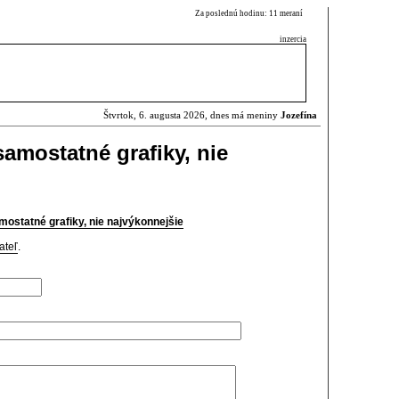
Za poslednú hodinu: 11 meraní
inzercia
Štvrtok, 6. augusta 2026, dnes má meniny
Jozefína
samostatné grafiky, nie
amostatné grafiky, nie najvýkonnejšie
ateľ
.