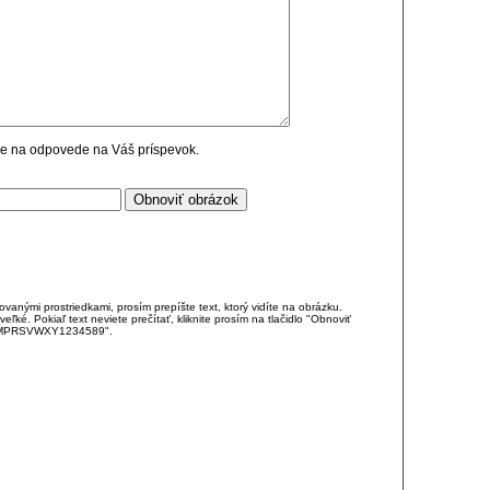
cie na odpovede na Váš príspevok.
anými prostriedkami, prosím prepíšte text, ktorý vidíte na obrázku.
é. Pokiaľ text neviete prečítať, kliknite prosím na tlačidlo "Obnoviť
DJKMPRSVWXY1234589".