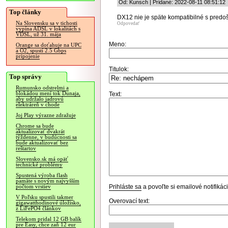
Od: Kunsch | Pridané: 2022-08-11 08:51:12
Top články
DX12 nie je späte kompatibilné s predo
Na Slovensku sa v tichosti
Odpovedať
vypína ADSL v lokalitách s
VDSL, už 31. mája
Meno:
Orange sa doťahuje na UPC
a O2, spustí 2.5 Gbps
pripojenie
Titulok:
Top správy
Rumunsko odstrelmi a
blokádou mení tok Dunaja,
Text:
aby udržalo jadrovú
elektráreň v chode
Joj Play výrazne zdražuje
Chrome sa bude
aktualizovať dvakrát
týždenne, v budúcnosti sa
bude aktualizovať bez
reštartov
Slovensko.sk má opäť
technické problémy
Spustená výroba flash
pamäte s novým najvyšším
Prihláste sa
a povoľte si emailové notifiká
počtom vrstiev
V Poľsku spustili takmer
Overovací text:
gigawatthodinové úložisko,
z LiFePO4 článkov
Telekom pridal 12 GB balík
pre Easy, chce zaň 12 eur