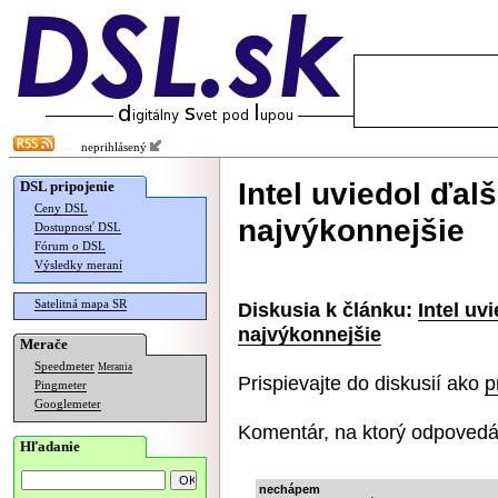
neprihlásený
Intel uviedol ďal
DSL pripojenie
Ceny DSL
najvýkonnejšie
Dostupnosť DSL
Fórum o DSL
Výsledky meraní
Satelitná mapa SR
Diskusia k článku:
Intel uv
najvýkonnejšie
Merače
Speedmeter
Merania
Prispievajte do diskusií ako
p
Pingmeter
Googlemeter
Komentár, na ktorý odpovedá
Hľadanie
nechápem