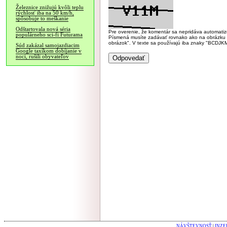
Železnice znižujú kvôli teplu
rýchlosť iba na 50 km/h,
spôsobuje to meškanie
Odštartovala nová séria
Pre overenie, že komentár sa nepridáva automatizov
populárneho sci-fi Futurama
Písmená musíte zadávať rovnako ako na obrázku veľk
obrázok". V texte sa používajú iba znaky "BC
Súd zakázal samojazdiacim
Google taxíkom dobíjanie v
noci, rušili obyvateľov
NÁVŠTEVNOSŤ
|
INZE