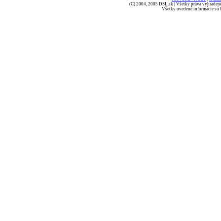
(C) 2004, 2005 DSL.sk | Všetky práva vyhradené
Všetky uvedené informácie sú b