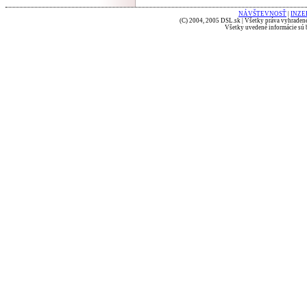
NÁVŠTEVNOSŤ
|
INZE
(C) 2004, 2005 DSL.sk | Všetky práva vyhradené
Všetky uvedené informácie sú b