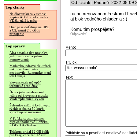
Od: ciciak | Pridané: 2022-08-09 
Top články
na nemenovanom českom IT webe 
Na Slovensku sa v tichosti
vypína ADSL v lokalitách s
aj blok vodného chladenia :-)
VDSL, už 31. mája
Orange sa doťahuje na UPC
Komu tím prospějete?!
a O2, spustí 2.5 Gbps
Odpovedať
pripojenie
Top správy
Meno:
Alza nasadila dve novinky,
jednu užitočnú a jednu
kontroverznú
Titulok:
Maďarsko jadrovú elektráreň
nakoniec kompletne
neodstavilo, Rumunsko mení
tok Dunaja
Text:
Slovensko.sk má opäť
technické problémy
Ďalšia jadrová elektráreň
južne od Slovenska musela
kvôli teplu znížiť výkon
Železnice znižujú kvôli teplu
rýchlosť iba na 50 km/h,
spôsobuje to meškanie
V Poľsku spustili takmer
gigawatthodinové úložisko,
z LiFePO4 článkov
Telekom pridal 12 GB balík
Prihláste sa
a povoľte si emailové notifiká
pre Easy, chce zaň 12 eur