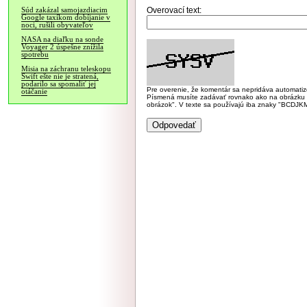
Overovací text:
Súd zakázal samojazdiacim
Google taxíkom dobíjanie v
noci, rušili obyvateľov
NASA na diaľku na sonde
Voyager 2 úspešne znížila
spotrebu
Misia na záchranu teleskopu
Swift ešte nie je stratená,
podarilo sa spomaliť jej
Pre overenie, že komentár sa nepridáva automatizov
otáčanie
Písmená musíte zadávať rovnako ako na obrázku veľk
obrázok". V texte sa používajú iba znaky "BC