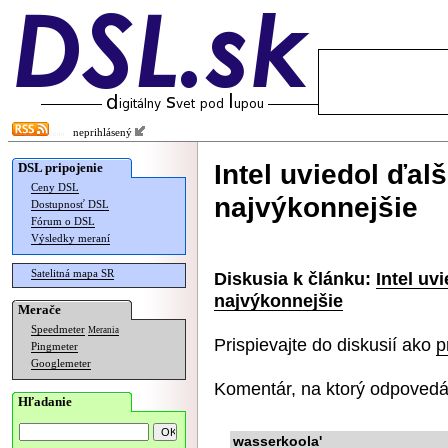
neprihlásený
Intel uviedol ďal
DSL pripojenie
Ceny DSL
najvýkonnejšie
Dostupnosť DSL
Fórum o DSL
Výsledky meraní
Satelitná mapa SR
Diskusia k článku:
Intel uv
najvýkonnejšie
Merače
Speedmeter
Merania
Prispievajte do diskusií ako
p
Pingmeter
Googlemeter
Komentár, na ktorý odpovedá
Hľadanie
wasserkoola'