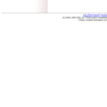
NÁVŠTEVNOSŤ
|
INZE
(C) 2004, 2005 DSL.sk | Všetky práva vyhradené
Všetky uvedené informácie sú b