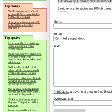
Od: MackoPu1 | Pridané: 2022-08-08 22:44
Top články
Strojove ucenie zacina na 100 gb pamati
Na Slovensku sa v tichosti
Odpovedať
vypína ADSL v lokalitách s
VDSL, už 31. mája
Meno:
Orange sa doťahuje na UPC
a O2, spustí 2.5 Gbps
pripojenie
Titulok:
Top správy
Alza nasadila dve novinky,
jednu užitočnú a jednu
Text:
kontroverznú
Maďarsko jadrovú elektráreň
nakoniec kompletne
neodstavilo, Rumunsko mení
tok Dunaja
Ďalšia jadrová elektráreň
južne od Slovenska musela
kvôli teplu znížiť výkon
Železnice znižujú kvôli teplu
rýchlosť iba na 50 km/h,
spôsobuje to meškanie
Súd zakázal samojazdiacim
Prihláste sa
a povoľte si emailové notifiká
Google taxíkom dobíjanie v
noci, rušili obyvateľov
Overovací text:
NASA na diaľku na sonde
Voyager 2 úspešne znížila
spotrebu
Železnice predávajú dve