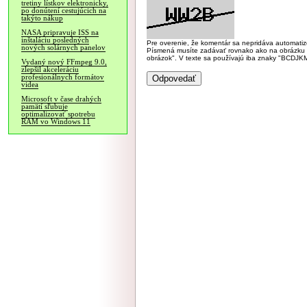
tretiny lístkov elektronicky,
po donútení cestujúcich na
takýto nákup
NASA pripravuje ISS na
inštaláciu posledných
Pre overenie, že komentár sa nepridáva automatizov
nových solárnych panelov
Písmená musíte zadávať rovnako ako na obrázku veľk
obrázok". V texte sa používajú iba znaky "BC
Vydaný nový FFmpeg 9.0,
zlepšil akceleráciu
profesionálnych formátov
videa
Microsoft v čase drahých
pamätí sľubuje
optimalizovať spotrebu
RAM vo Windows 11