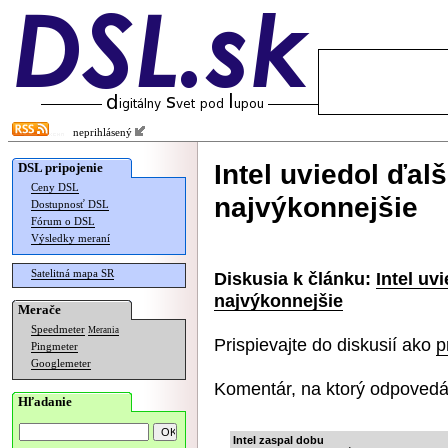
neprihlásený
Intel uviedol ďal
DSL pripojenie
Ceny DSL
najvýkonnejšie
Dostupnosť DSL
Fórum o DSL
Výsledky meraní
Satelitná mapa SR
Diskusia k článku:
Intel uv
najvýkonnejšie
Merače
Speedmeter
Merania
Prispievajte do diskusií ako
p
Pingmeter
Googlemeter
Komentár, na ktorý odpovedá
Hľadanie
Intel zaspal dobu