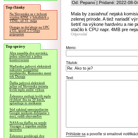
Od: Pepano | Pridané: 2022-08-0
Top články
Mala by zasiahnuť nejaká komisi
Na Slovensku sa v tichosti
vypína ADSL v lokalitách s
zelenej prírode. A tiež nariadiť 
VDSL, už 31. mája
šetriť na výkone hardvéru a nie
Orange sa doťahuje na UPC
stačilo k CPU napr. 4MB pre nej
a O2, spustí 2.5 Gbps
Odpovedať
pripojenie
Top správy
Meno:
Alza nasadila dve novinky,
jednu užitočnú a jednu
kontroverznú
Titulok:
Maďarsko jadrovú elektráreň
nakoniec kompletne
neodstavilo, Rumunsko mení
tok Dunaja
Text:
Ďalšia jadrová elektráreň
južne od Slovenska musela
kvôli teplu znížiť výkon
Železnice znižujú kvôli teplu
rýchlosť iba na 50 km/h,
spôsobuje to meškanie
Súd zakázal samojazdiacim
Google taxíkom dobíjanie v
noci, rušili obyvateľov
NASA na diaľku na sonde
Voyager 2 úspešne znížila
spotrebu
Prihláste sa
a povoľte si emailové notifiká
Železnice predávajú dve