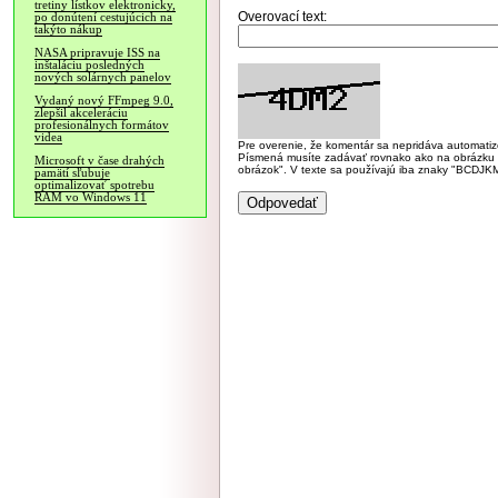
tretiny lístkov elektronicky,
Overovací text:
po donútení cestujúcich na
takýto nákup
NASA pripravuje ISS na
inštaláciu posledných
nových solárnych panelov
Vydaný nový FFmpeg 9.0,
zlepšil akceleráciu
profesionálnych formátov
videa
Pre overenie, že komentár sa nepridáva automatizov
Písmená musíte zadávať rovnako ako na obrázku veľk
Microsoft v čase drahých
obrázok". V texte sa používajú iba znaky "BC
pamätí sľubuje
optimalizovať spotrebu
RAM vo Windows 11