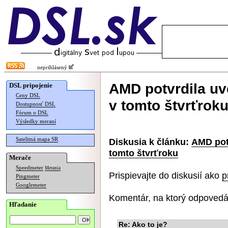
neprihlásený
AMD potvrdila uv
DSL pripojenie
Ceny DSL
v tomto štvrťrok
Dostupnosť DSL
Fórum o DSL
Výsledky meraní
Satelitná mapa SR
Diskusia k článku:
AMD pot
tomto štvrťroku
Merače
Speedmeter
Merania
Prispievajte do diskusií ako
p
Pingmeter
Googlemeter
Komentár, na ktorý odpovedá
Hľadanie
Re: Ako to je?