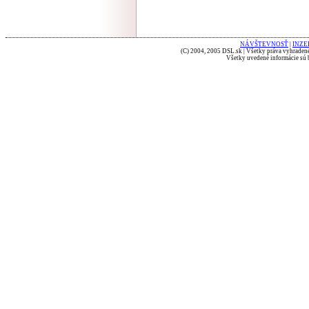
NÁVŠTEVNOSŤ
|
INZE
(C) 2004, 2005 DSL.sk | Všetky práva vyhradené
Všetky uvedené informácie sú b