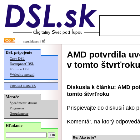
neprihlásený
AMD potvrdila uv
DSL pripojenie
Ceny DSL
v tomto štvrťrok
Dostupnosť DSL
Fórum o DSL
Výsledky meraní
Satelitná mapa SR
Diskusia k článku:
AMD pot
tomto štvrťroku
Merače
Speedmeter
Merania
Prispievajte do diskusií ako
p
Pingmeter
Googlemeter
Komentár, na ktorý odpovedá
Hľadanie
Re: Ako to je?