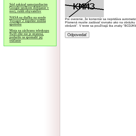
Súd zakázal samojazdiacim
Google taxíkom dobíjanie v
noci, rušili obyvateľov
NASA na diaľku na sonde
Pre overenie, že komentár sa nepridáva automatizov
Voyager 2 úspešne znížila
Písmená musíte zadávať rovnako ako na obrázku veľk
spotrebu
obrázok". V texte sa používajú iba znaky "BC
Misia na záchranu teleskopu
Swift ešte nie je stratená,
podarilo sa spomaliť jej
otáčanie