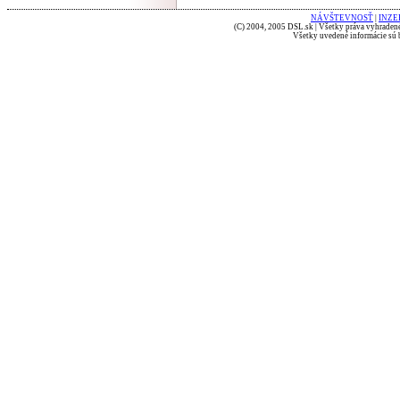
NÁVŠTEVNOSŤ
|
INZE
(C) 2004, 2005 DSL.sk | Všetky práva vyhradené
Všetky uvedené informácie sú b