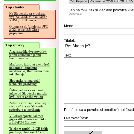
Od: Pepano | Pridané: 2022-08-03 20:33:15
Top články
Jeb na to! Aj tak si viac ako polovica kli
Na Slovensku sa v tichosti
Odpovedať
vypína ADSL v lokalitách s
VDSL, už 31. mája
Meno:
Orange sa doťahuje na UPC
a O2, spustí 2.5 Gbps
pripojenie
Titulok:
Top správy
Alza nasadila dve novinky,
jednu užitočnú a jednu
Text:
kontroverznú
Maďarsko jadrovú elektráreň
nakoniec kompletne
neodstavilo, Rumunsko mení
tok Dunaja
Slovensko.sk má opäť
technické problémy
Ďalšia jadrová elektráreň
južne od Slovenska musela
kvôli teplu znížiť výkon
Železnice znižujú kvôli teplu
rýchlosť iba na 50 km/h,
Prihláste sa
a povoľte si emailové notifiká
spôsobuje to meškanie
V Poľsku spustili takmer
Overovací text:
gigawatthodinové úložisko,
z LiFePO4 článkov
Telekom pridal 12 GB balík
pre Easy, chce zaň 12 eur