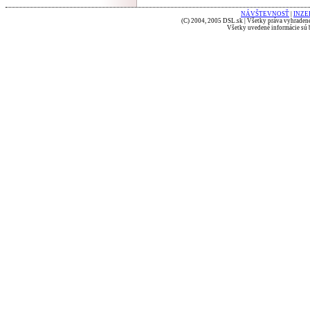
NÁVŠTEVNOSŤ
|
INZE
(C) 2004, 2005 DSL.sk | Všetky práva vyhradené
Všetky uvedené informácie sú b