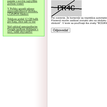
pamäte s novým najvyšším
počtom vrstiev
V Poľsku spustili takmer
gigawatthodinové úložisko,
z LiFePO4 článkov
Pre overenie, že komentár sa nepridáva automatizov
Telekom pridal 12 GB balík
Písmená musíte zadávať rovnako ako na obrázku veľk
pre Easy, chce zaň 12 eur
obrázok". V texte sa používajú iba znaky "BC
Súd zakázal samojazdiacim
Google taxíkom dobíjanie v
noci, rušili obyvateľov