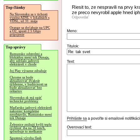
Riesit to, ze nespravili na prvy k
Top články
ze preco nevyrobil apple hned ip
Na Slovensku sa v tichosti
Odpovedať
vypína ADSL v lokalitách s
VDSL, už 31. mája
Orange sa doťahuje na UPC
Meno:
a O2, spustí 2.5 Gbps
pripojenie
Titulok:
Top správy
Rumunsko odstrelmi a
blokádou mení tok Dunaja,
aby udržalo jadrovú
Text:
elektráreň v chode
Joj Play výrazne zdražuje
Chrome sa bude
aktualizovať dvakrát
týždenne, v budúcnosti sa
bude aktualizovať bez
reštartov
Slovensko.sk má opäť
technické problémy
Maďarsko jadrovú elektráreň
nakoniec kompletne
neodstavilo, Rumunsko mení
tok Dunaja
Prihláste sa
a povoľte si emailové notifiká
Železnice znižujú kvôli teplu
Overovací text:
rýchlosť iba na 50 km/h,
spôsobuje to meškanie
Spustená výroba flash