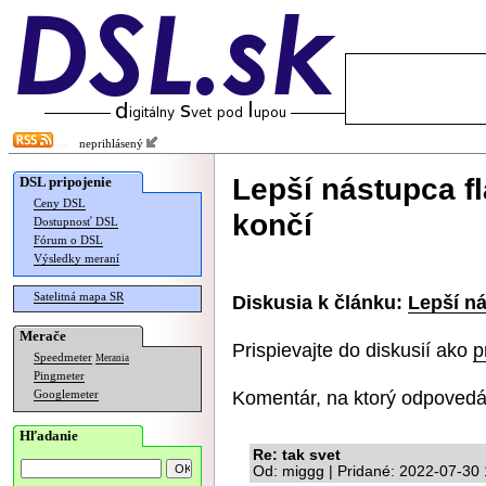
neprihlásený
Lepší nástupca f
DSL pripojenie
Ceny DSL
končí
Dostupnosť DSL
Fórum o DSL
Výsledky meraní
Satelitná mapa SR
Diskusia k článku:
Lepší n
Merače
Prispievajte do diskusií ako
p
Speedmeter
Merania
Pingmeter
Komentár, na ktorý odpovedá
Googlemeter
Hľadanie
Re: tak svet
Od: miggg | Pridané: 2022-07-30