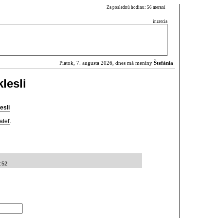
Za poslednú hodinu: 56 meraní
inzercia
Piatok, 7. augusta 2026, dnes má meniny
Štefánia
lesli
esli
ateľ
.
:52