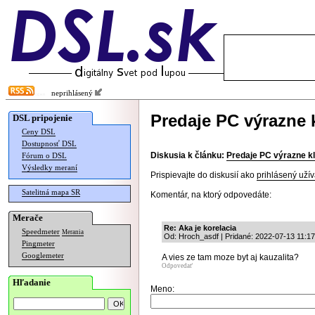
neprihlásený
Predaje PC výrazne k
DSL pripojenie
Ceny DSL
Dostupnosť DSL
Diskusia k článku:
Predaje PC výrazne kl
Fórum o DSL
Výsledky meraní
Prispievajte do diskusií ako
prihlásený užív
Satelitná mapa SR
Komentár, na ktorý odpovedáte:
Merače
Re: Aka je korelacia
Speedmeter
Merania
Od: Hroch_asdf | Pridané: 2022-07-13 11:17
Pingmeter
Googlemeter
A vies ze tam moze byt aj kauzalita?
Odpovedať
Hľadanie
Meno: