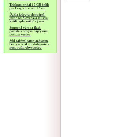
Telekom pridal 12 GB balík
pre Easy, chce zaň 12 eur
Ďalšia jadrová elektráreň
južne od Slovenska musela
kvôli teplu znížiť výkon
Spustená výroba flash
pamäte s novým najvyšším
počtom vrstiev
Súd zakázal samojazdiacim
Google taxíkom dobíjanie v
noci, rušili obyvateľov