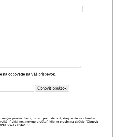
cie na odpovede na Váš príspevok.
anými prostriedkami, prosím prepíšte text, ktorý vidíte na obrázku.
é. Pokiaľ text neviete prečítať, kliknite prosím na tlačidlo "Obnoviť
DJKMPRSVWXY1234589".