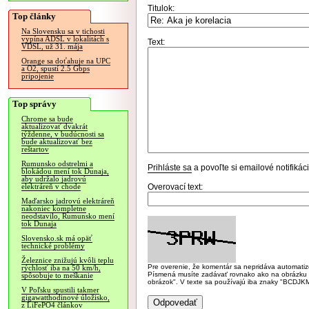
Titulok:
Top články
Na Slovensku sa v tichosti
vypína ADSL v lokalitách s
Text:
VDSL, už 31. mája
Orange sa doťahuje na UPC
a O2, spustí 2.5 Gbps
pripojenie
Top správy
Chrome sa bude
aktualizovať dvakrát
týždenne, v budúcnosti sa
bude aktualizovať bez
reštartov
Rumunsko odstrelmi a
Prihláste sa
a povoľte si emailové notifiká
blokádou mení tok Dunaja,
aby udržalo jadrovú
Overovací text:
elektráreň v chode
Maďarsko jadrovú elektráreň
nakoniec kompletne
neodstavilo, Rumunsko mení
tok Dunaja
Slovensko.sk má opäť
technické problémy
Železnice znižujú kvôli teplu
Pre overenie, že komentár sa nepridáva automatizov
rýchlosť iba na 50 km/h,
Písmená musíte zadávať rovnako ako na obrázku veľk
spôsobuje to meškanie
obrázok". V texte sa používajú iba znaky "BC
V Poľsku spustili takmer
gigawatthodinové úložisko,
z LiFePO4 článkov