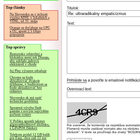
Top články
Titulok:
Na Slovensku sa v tichosti
vypína ADSL v lokalitách s
VDSL, už 31. mája
Text:
Orange sa doťahuje na UPC
a O2, spustí 2.5 Gbps
pripojenie
Top správy
Rumunsko odstrelmi a
blokádou mení tok Dunaja,
aby udržalo jadrovú
elektráreň v chode
Joj Play výrazne zdražuje
Chrome sa bude
Prihláste sa
a povoľte si emailové notifiká
aktualizovať dvakrát
týždenne, v budúcnosti sa
bude aktualizovať bez
Overovací text:
reštartov
Slovensko.sk má opäť
technické problémy
Spustená výroba flash
pamäte s novým najvyšším
počtom vrstiev
V Poľsku spustili takmer
gigawatthodinové úložisko,
Pre overenie, že komentár sa nepridáva automatizov
z LiFePO4 článkov
Písmená musíte zadávať rovnako ako na obrázku veľk
obrázok". V texte sa používajú iba znaky "BC
Telekom pridal 12 GB balík
pre Easy, chce zaň 12 eur