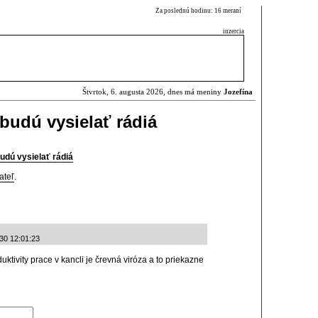
Za poslednú hodinu: 16 meraní
inzercia
Štvrtok, 6. augusta 2026, dnes má meniny
Jozefína
budú vysielať rádiá
udú vysielať rádiá
ateľ
.
-30 12:01:23
ktivity prace v kancli je črevná viróza a to priekazne