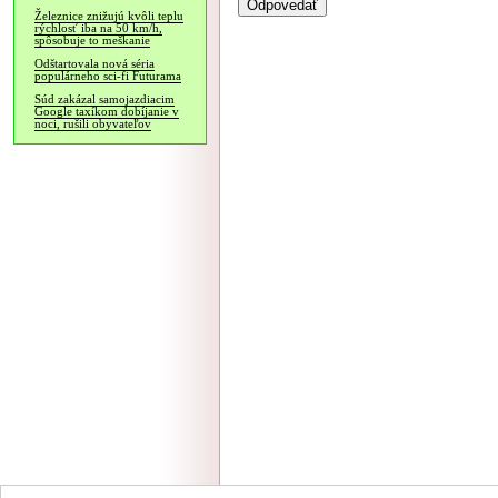
Železnice znižujú kvôli teplu
rýchlosť iba na 50 km/h,
spôsobuje to meškanie
Odštartovala nová séria
populárneho sci-fi Futurama
Súd zakázal samojazdiacim
Google taxíkom dobíjanie v
noci, rušili obyvateľov
NÁVŠTEVNOSŤ
|
INZE