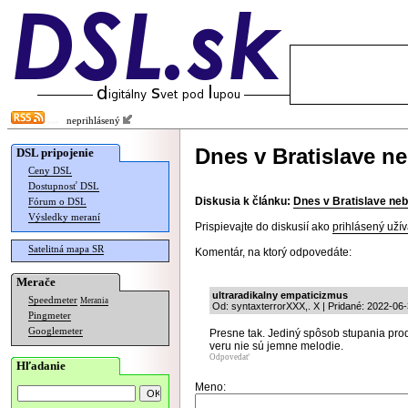
neprihlásený
Dnes v Bratislave ne
DSL pripojenie
Ceny DSL
Dostupnosť DSL
Diskusia k článku:
Dnes v Bratislave neb
Fórum o DSL
Výsledky meraní
Prispievajte do diskusií ako
prihlásený užív
Satelitná mapa SR
Komentár, na ktorý odpovedáte:
Merače
ultraradikalny empaticizmus
Speedmeter
Merania
Od: syntaxterrorXXX,. X | Pridané: 2022-06
Pingmeter
Googlemeter
Presne tak. Jediný spôsob stupania produ
veru nie sú jemne melodie.
Odpovedať
Hľadanie
Meno: