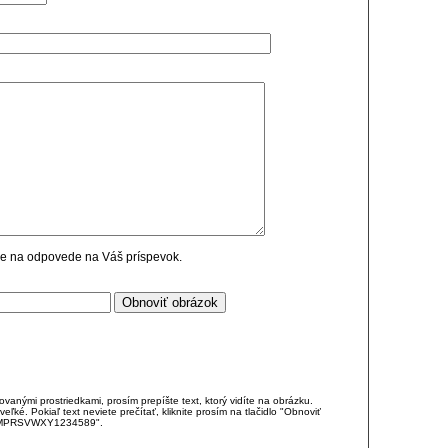
cie na odpovede na Váš príspevok.
anými prostriedkami, prosím prepíšte text, ktorý vidíte na obrázku.
é. Pokiaľ text neviete prečítať, kliknite prosím na tlačidlo "Obnoviť
DJKMPRSVWXY1234589".