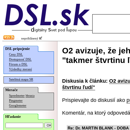
neprihlásený
O2 avizuje, že je
DSL pripojenie
Ceny DSL
"takmer štvrtinu 
Dostupnosť DSL
Fórum o DSL
Výsledky meraní
Satelitná mapa SR
Diskusia k článku:
O2 avizu
štvrtinu ľudí"
Merače
Speedmeter
Merania
Prispievajte do diskusií ako
p
Pingmeter
Googlemeter
Komentár, na ktorý odpovedá
Hľadanie
Re: Dr. MARTIN BLANK - DO