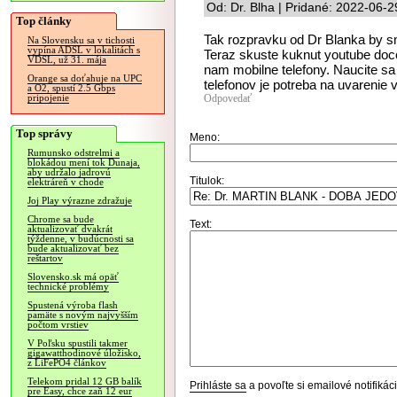
Od: Dr. Blha | Pridané: 2022-06-2
Top články
Tak rozpravku od Dr Blanka by s
Na Slovensku sa v tichosti
vypína ADSL v lokalitách s
Teraz skuste kuknut youtube doce
VDSL, už 31. mája
nam mobilne telefony. Naucite sa 
Orange sa doťahuje na UPC
telefonov je potreba na uvarenie v
a O2, spustí 2.5 Gbps
Odpovedať
pripojenie
Top správy
Meno:
Rumunsko odstrelmi a
blokádou mení tok Dunaja,
aby udržalo jadrovú
Titulok:
elektráreň v chode
Joj Play výrazne zdražuje
Chrome sa bude
Text:
aktualizovať dvakrát
týždenne, v budúcnosti sa
bude aktualizovať bez
reštartov
Slovensko.sk má opäť
technické problémy
Spustená výroba flash
pamäte s novým najvyšším
počtom vrstiev
V Poľsku spustili takmer
gigawatthodinové úložisko,
z LiFePO4 článkov
Telekom pridal 12 GB balík
Prihláste sa
a povoľte si emailové notifiká
pre Easy, chce zaň 12 eur