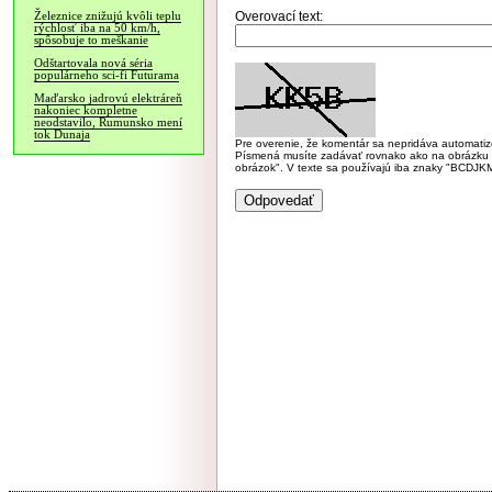
Overovací text:
Železnice znižujú kvôli teplu
rýchlosť iba na 50 km/h,
spôsobuje to meškanie
Odštartovala nová séria
populárneho sci-fi Futurama
Maďarsko jadrovú elektráreň
nakoniec kompletne
neodstavilo, Rumunsko mení
tok Dunaja
Pre overenie, že komentár sa nepridáva automatizov
Písmená musíte zadávať rovnako ako na obrázku veľk
obrázok". V texte sa používajú iba znaky "BC