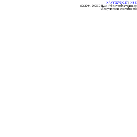
NÁVŠTEVNOSŤ
|
INZE
(C) 2004, 2005 DSL.sk | Všetky práva vyhradené
Všetky uvedené informácie sú b