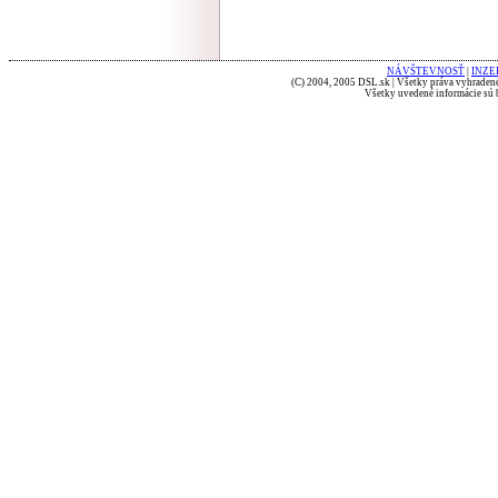
NÁVŠTEVNOSŤ
|
INZE
(C) 2004, 2005 DSL.sk | Všetky práva vyhradené
Všetky uvedené informácie sú b