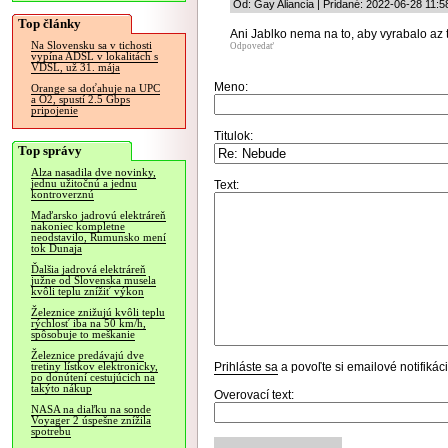
Od: Gay Aliancia | Pridané: 2022-06-28 11:5
Top články
Ani Jablko nema na to, aby vyrabalo az t
Na Slovensku sa v tichosti
Odpovedať
vypína ADSL v lokalitách s
VDSL, už 31. mája
Meno:
Orange sa doťahuje na UPC
a O2, spustí 2.5 Gbps
pripojenie
Titulok:
Top správy
Alza nasadila dve novinky,
jednu užitočnú a jednu
Text:
kontroverznú
Maďarsko jadrovú elektráreň
nakoniec kompletne
neodstavilo, Rumunsko mení
tok Dunaja
Ďalšia jadrová elektráreň
južne od Slovenska musela
kvôli teplu znížiť výkon
Železnice znižujú kvôli teplu
rýchlosť iba na 50 km/h,
spôsobuje to meškanie
Železnice predávajú dve
Prihláste sa
a povoľte si emailové notifiká
tretiny lístkov elektronicky,
po donútení cestujúcich na
takýto nákup
Overovací text:
NASA na diaľku na sonde
Voyager 2 úspešne znížila
spotrebu