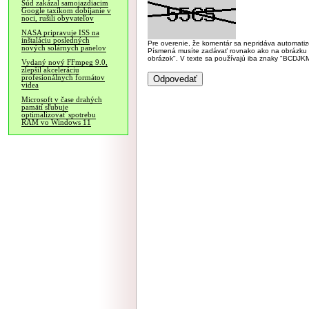
Súd zakázal samojazdiacim
Google taxíkom dobíjanie v
noci, rušili obyvateľov
NASA pripravuje ISS na
inštaláciu posledných
Pre overenie, že komentár sa nepridáva automatizov
nových solárnych panelov
Písmená musíte zadávať rovnako ako na obrázku veľk
obrázok". V texte sa používajú iba znaky "BC
Vydaný nový FFmpeg 9.0,
zlepšil akceleráciu
profesionálnych formátov
videa
Microsoft v čase drahých
pamätí sľubuje
optimalizovať spotrebu
RAM vo Windows 11