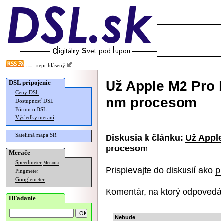
neprihlásený
Už Apple M2 Pro 
DSL pripojenie
Ceny DSL
nm procesom
Dostupnosť DSL
Fórum o DSL
Výsledky meraní
Satelitná mapa SR
Diskusia k článku:
Už Appl
procesom
Merače
Speedmeter
Merania
Prispievajte do diskusií ako
p
Pingmeter
Googlemeter
Komentár, na ktorý odpovedá
Hľadanie
Nebude