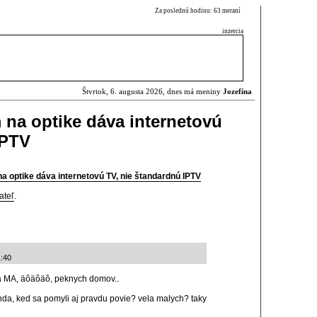
Za poslednú hodinu: 63 meraní
inzercia
Štvrtok, 6. augusta 2026, dnes má meniny
Jozefína
na optike dáva internetovú
IPTV
 optike dáva internetovú TV, nie štandardnú IPTV
ateľ
.
1:40
ela MA, äôäôäô, peknych domov..
da, ked sa pomyli aj pravdu povie? vela malych? taky