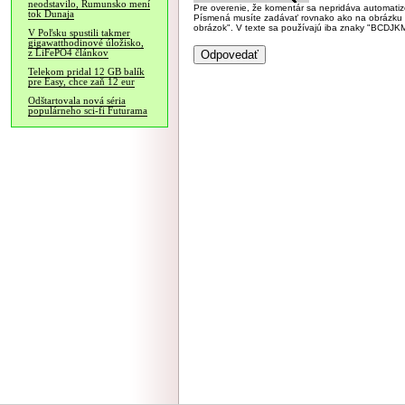
neodstavilo, Rumunsko mení
Pre overenie, že komentár sa nepridáva automatizov
tok Dunaja
Písmená musíte zadávať rovnako ako na obrázku veľk
obrázok". V texte sa používajú iba znaky "BC
V Poľsku spustili takmer
gigawatthodinové úložisko,
z LiFePO4 článkov
Telekom pridal 12 GB balík
pre Easy, chce zaň 12 eur
Odštartovala nová séria
populárneho sci-fi Futurama