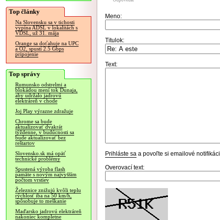
Odpovedať
Top články
Meno:
Na Slovensku sa v tichosti
vypína ADSL v lokalitách s
VDSL, už 31. mája
Titulok:
Orange sa doťahuje na UPC
a O2, spustí 2.5 Gbps
pripojenie
Text:
Top správy
Rumunsko odstrelmi a
blokádou mení tok Dunaja,
aby udržalo jadrovú
elektráreň v chode
Joj Play výrazne zdražuje
Chrome sa bude
aktualizovať dvakrát
týždenne, v budúcnosti sa
bude aktualizovať bez
reštartov
Prihláste sa
a povoľte si emailové notifiká
Slovensko.sk má opäť
technické problémy
Overovací text:
Spustená výroba flash
pamäte s novým najvyšším
počtom vrstiev
Železnice znižujú kvôli teplu
rýchlosť iba na 50 km/h,
spôsobuje to meškanie
Maďarsko jadrovú elektráreň
nakoniec kompletne