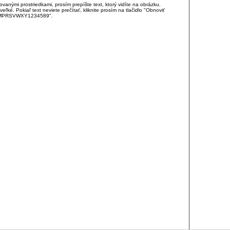
anými prostriedkami, prosím prepíšte text, ktorý vidíte na obrázku.
é. Pokiaľ text neviete prečítať, kliknite prosím na tlačidlo "Obnoviť
DJKMPRSVWXY1234589".