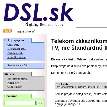
neprihlásený
Telekom zákazníkom 
DSL pripojenie
Ceny DSL
TV, nie štandardnú 
Dostupnosť DSL
Fórum o DSL
Výsledky meraní
Diskusia k článku:
Telekom zákazníkom na
Satelitná mapa SR
Prispievajte do diskusií ako
prihlásený užív
Komentár, na ktorý odpovedáte:
Merače
Speedmeter
Merania
Pingmeter
Re: A este
Googlemeter
Od: tehethtbtbbf | Pridané: 2022-06-25 21:0
ked sa prejdete potejt ocasti, uvidite v
Hľadanie
toto baba povedala cca 30skeunda, sran
dom je jej maly? :D