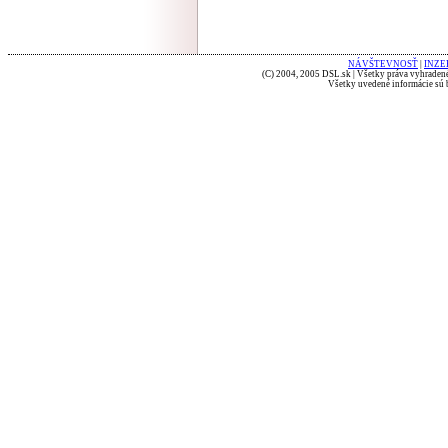
NÁVŠTEVNOSŤ
|
INZE
(C) 2004, 2005 DSL.sk | Všetky práva vyhradené
Všetky uvedené informácie sú b