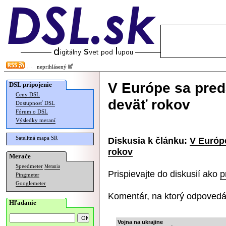
neprihlásený
V Európe sa pred
DSL pripojenie
Ceny DSL
deväť rokov
Dostupnosť DSL
Fórum o DSL
Výsledky meraní
Satelitná mapa SR
Diskusia k článku:
V Európ
rokov
Merače
Speedmeter
Merania
Prispievajte do diskusií ako
p
Pingmeter
Googlemeter
Komentár, na ktorý odpovedá
Hľadanie
Vojna na ukrajine