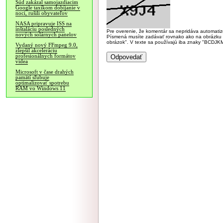
Súd zakázal samojazdiacim
Google taxíkom dobíjanie v
noci, rušili obyvateľov
NASA pripravuje ISS na
inštaláciu posledných
Pre overenie, že komentár sa nepridáva automatizov
nových solárnych panelov
Písmená musíte zadávať rovnako ako na obrázku veľk
obrázok". V texte sa používajú iba znaky "BC
Vydaný nový FFmpeg 9.0,
zlepšil akceleráciu
profesionálnych formátov
videa
Microsoft v čase drahých
pamätí sľubuje
optimalizovať spotrebu
RAM vo Windows 11