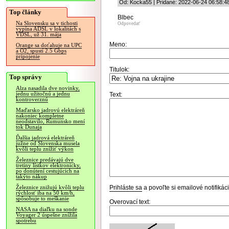
Od: Kocka55 | Pridané: 2022-06-24 06:58:4
Top články
Blbec
Na Slovensku sa v tichosti
Odpovedať
vypína ADSL v lokalitách s
VDSL, už 31. mája
Meno:
Orange sa doťahuje na UPC
a O2, spustí 2.5 Gbps
pripojenie
Titulok:
Top správy
Alza nasadila dve novinky,
jednu užitočnú a jednu
Text:
kontroverznú
Maďarsko jadrovú elektráreň
nakoniec kompletne
neodstavilo, Rumunsko mení
tok Dunaja
Ďalšia jadrová elektráreň
južne od Slovenska musela
kvôli teplu znížiť výkon
Železnice predávajú dve
tretiny lístkov elektronicky,
po donútení cestujúcich na
takýto nákup
Prihláste sa
a povoľte si emailové notifiká
Železnice znižujú kvôli teplu
rýchlosť iba na 50 km/h,
spôsobuje to meškanie
Overovací text:
NASA na diaľku na sonde
Voyager 2 úspešne znížila
spotrebu