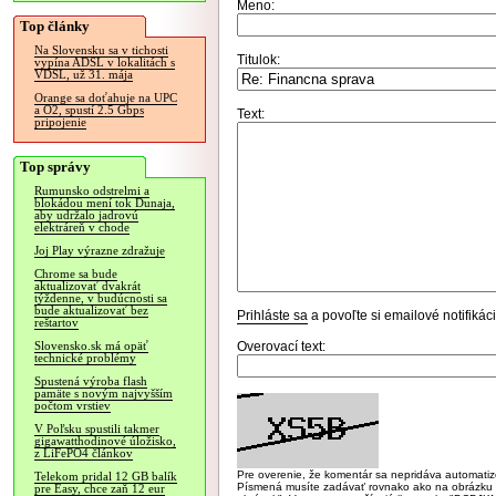
Meno:
Top články
Na Slovensku sa v tichosti
Titulok:
vypína ADSL v lokalitách s
VDSL, už 31. mája
Orange sa doťahuje na UPC
a O2, spustí 2.5 Gbps
Text:
pripojenie
Top správy
Rumunsko odstrelmi a
blokádou mení tok Dunaja,
aby udržalo jadrovú
elektráreň v chode
Joj Play výrazne zdražuje
Chrome sa bude
aktualizovať dvakrát
týždenne, v budúcnosti sa
bude aktualizovať bez
Prihláste sa
a povoľte si emailové notifiká
reštartov
Overovací text:
Slovensko.sk má opäť
technické problémy
Spustená výroba flash
pamäte s novým najvyšším
počtom vrstiev
V Poľsku spustili takmer
gigawatthodinové úložisko,
z LiFePO4 článkov
Pre overenie, že komentár sa nepridáva automatizov
Telekom pridal 12 GB balík
Písmená musíte zadávať rovnako ako na obrázku veľk
pre Easy, chce zaň 12 eur