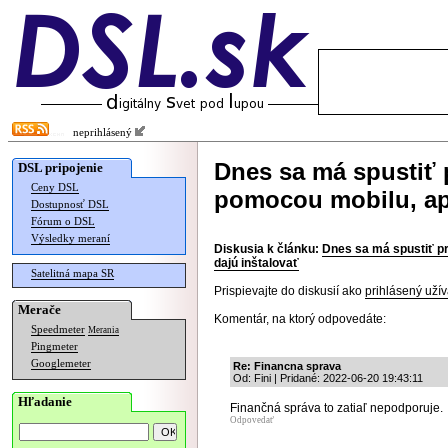
neprihlásený
Dnes sa má spustiť 
DSL pripojenie
Ceny DSL
pomocou mobilu, apl
Dostupnosť DSL
Fórum o DSL
Výsledky meraní
Diskusia k článku:
Dnes sa má spustiť pr
dajú inštalovať
Satelitná mapa SR
Prispievajte do diskusií ako
prihlásený užív
Merače
Komentár, na ktorý odpovedáte:
Speedmeter
Merania
Pingmeter
Googlemeter
Re: Financna sprava
Od: Fini | Pridané: 2022-06-20 19:43:11
Hľadanie
Finančná správa to zatiaľ nepodporuje.
Odpovedať