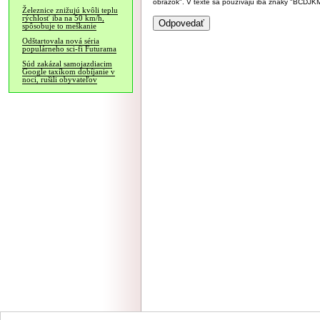
obrázok". V texte sa používajú iba znaky "BC
Železnice znižujú kvôli teplu
rýchlosť iba na 50 km/h,
spôsobuje to meškanie
Odštartovala nová séria
populárneho sci-fi Futurama
Súd zakázal samojazdiacim
Google taxíkom dobíjanie v
noci, rušili obyvateľov
NÁVŠTEVNOSŤ
|
INZE