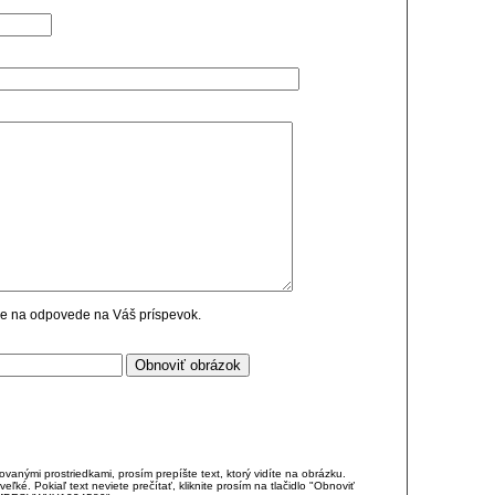
cie na odpovede na Váš príspevok.
anými prostriedkami, prosím prepíšte text, ktorý vidíte na obrázku.
é. Pokiaľ text neviete prečítať, kliknite prosím na tlačidlo "Obnoviť