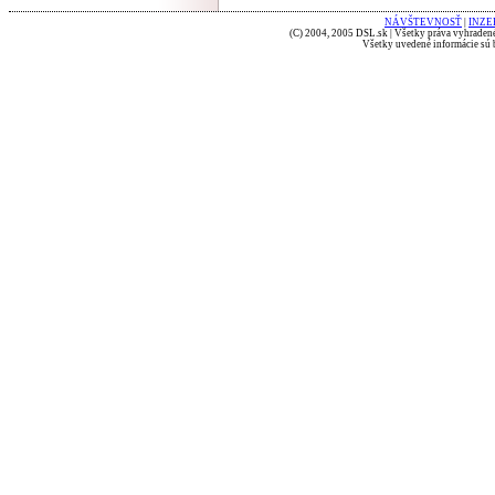
NÁVŠTEVNOSŤ
|
INZE
(C) 2004, 2005 DSL.sk | Všetky práva vyhradené
Všetky uvedené informácie sú b