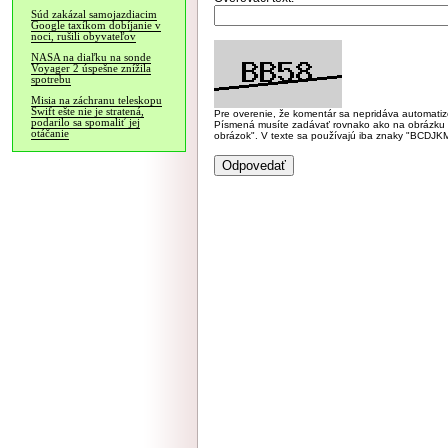
Súd zakázal samojazdiacim
Google taxíkom dobíjanie v
noci, rušili obyvateľov
NASA na diaľku na sonde
Voyager 2 úspešne znížila
spotrebu
Misia na záchranu teleskopu
Swift ešte nie je stratená,
Pre overenie, že komentár sa nepridáva automatizov
podarilo sa spomaliť jej
Písmená musíte zadávať rovnako ako na obrázku veľk
otáčanie
obrázok". V texte sa používajú iba znaky "BC