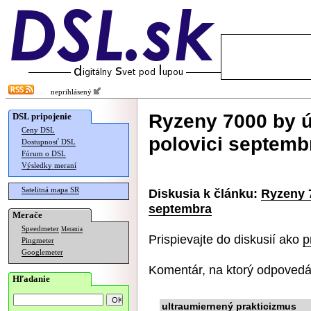
neprihlásený
Ryzeny 7000 by ú
DSL pripojenie
Ceny DSL
polovici septemb
Dostupnosť DSL
Fórum o DSL
Výsledky meraní
Satelitná mapa SR
Diskusia k článku:
Ryzeny 7
septembra
Merače
Speedmeter
Merania
Prispievajte do diskusií ako
p
Pingmeter
Googlemeter
Komentár, na ktorý odpovedá
Hľadanie
ultraumiernený prakticizmus