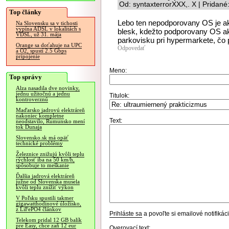
Od: syntaxterrorXXX,. X | Pridan
Top články
Lebo ten nepodporovany OS je ak
Na Slovensku sa v tichosti
vypína ADSL v lokalitách s
blesk, kdežto podporovany OS ako
VDSL, už 31. mája
parkovisku pri hypermarkete, čo 
Orange sa doťahuje na UPC
Odpovedať
a O2, spustí 2.5 Gbps
pripojenie
Meno:
Top správy
Alza nasadila dve novinky,
jednu užitočnú a jednu
Titulok:
kontroverznú
Maďarsko jadrovú elektráreň
nakoniec kompletne
Text:
neodstavilo, Rumunsko mení
tok Dunaja
Slovensko.sk má opäť
technické problémy
Železnice znižujú kvôli teplu
rýchlosť iba na 50 km/h,
spôsobuje to meškanie
Ďalšia jadrová elektráreň
južne od Slovenska musela
kvôli teplu znížiť výkon
V Poľsku spustili takmer
gigawatthodinové úložisko,
z LiFePO4 článkov
Prihláste sa
a povoľte si emailové notifiká
Telekom pridal 12 GB balík
pre Easy, chce zaň 12 eur
Overovací text: