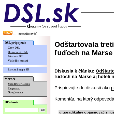
neprihlásený
Odštartovala tret
DSL pripojenie
Ceny DSL
ľuďoch na Marse a
Dostupnosť DSL
Fórum o DSL
Výsledky meraní
Satelitná mapa SR
Diskusia k článku:
Odštarto
ľuďoch na Marse aj hoteli n
Merače
Speedmeter
Merania
Prispievajte do diskusií ako
p
Pingmeter
Googlemeter
Komentár, na ktorý odpovedá
Hľadanie
ultraradikalny objasňovačizmu