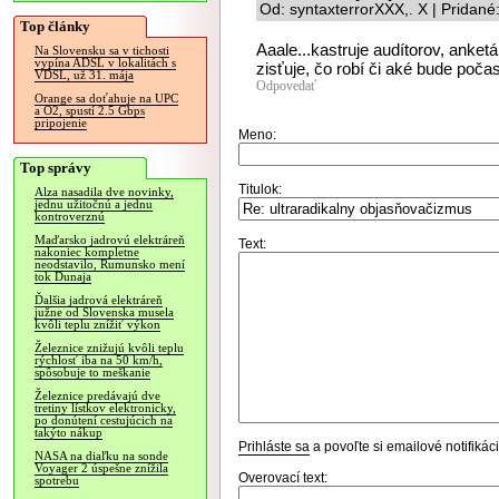
Od: syntaxterrorXXX,. X | Pridan
Top články
Aaale...kastruje audítorov, anket
Na Slovensku sa v tichosti
vypína ADSL v lokalitách s
zisťuje, čo robí či aké bude počas
VDSL, už 31. mája
Odpovedať
Orange sa doťahuje na UPC
a O2, spustí 2.5 Gbps
pripojenie
Meno:
Top správy
Titulok:
Alza nasadila dve novinky,
jednu užitočnú a jednu
kontroverznú
Maďarsko jadrovú elektráreň
Text:
nakoniec kompletne
neodstavilo, Rumunsko mení
tok Dunaja
Ďalšia jadrová elektráreň
južne od Slovenska musela
kvôli teplu znížiť výkon
Železnice znižujú kvôli teplu
rýchlosť iba na 50 km/h,
spôsobuje to meškanie
Železnice predávajú dve
tretiny lístkov elektronicky,
po donútení cestujúcich na
takýto nákup
Prihláste sa
a povoľte si emailové notifiká
NASA na diaľku na sonde
Voyager 2 úspešne znížila
Overovací text:
spotrebu