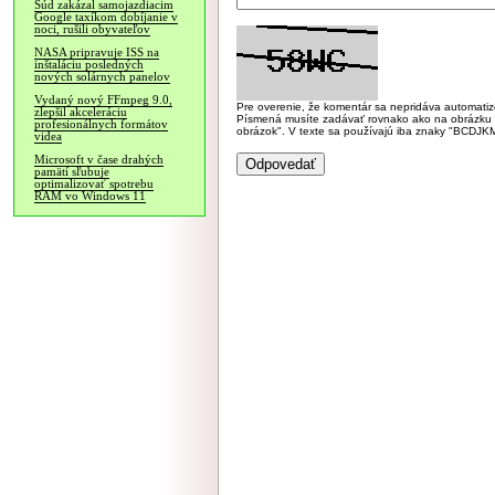
Súd zakázal samojazdiacim
Google taxíkom dobíjanie v
noci, rušili obyvateľov
NASA pripravuje ISS na
inštaláciu posledných
nových solárnych panelov
Vydaný nový FFmpeg 9.0,
Pre overenie, že komentár sa nepridáva automatizov
zlepšil akceleráciu
Písmená musíte zadávať rovnako ako na obrázku veľk
profesionálnych formátov
obrázok". V texte sa používajú iba znaky "BC
videa
Microsoft v čase drahých
pamätí sľubuje
optimalizovať spotrebu
RAM vo Windows 11