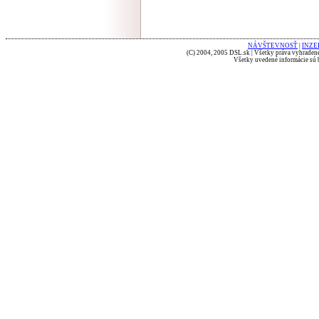
NÁVŠTEVNOSŤ
|
INZE
(C) 2004, 2005 DSL.sk | Všetky práva vyhradené
Všetky uvedené informácie sú b