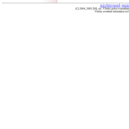
NÁVŠTEVNOSŤ
|
INZE
(C) 2004, 2005 DSL.sk | Všetky práva vyhradené
Všetky uvedené informácie sú b