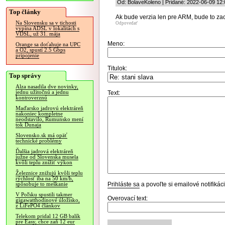
Od: BolaveKoleno | Pridané: 2022-06-09 12:
Top články
Ak bude verzia len pre ARM, bude to za
Na Slovensku sa v tichosti
Odpovedať
vypína ADSL v lokalitách s
VDSL, už 31. mája
Meno:
Orange sa doťahuje na UPC
a O2, spustí 2.5 Gbps
pripojenie
Titulok:
Top správy
Alza nasadila dve novinky,
jednu užitočnú a jednu
Text:
kontroverznú
Maďarsko jadrovú elektráreň
nakoniec kompletne
neodstavilo, Rumunsko mení
tok Dunaja
Slovensko.sk má opäť
technické problémy
Ďalšia jadrová elektráreň
južne od Slovenska musela
kvôli teplu znížiť výkon
Železnice znižujú kvôli teplu
rýchlosť iba na 50 km/h,
Prihláste sa
a povoľte si emailové notifiká
spôsobuje to meškanie
V Poľsku spustili takmer
Overovací text:
gigawatthodinové úložisko,
z LiFePO4 článkov
Telekom pridal 12 GB balík
pre Easy, chce zaň 12 eur