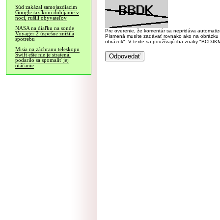
Súd zakázal samojazdiacim
Google taxíkom dobíjanie v
noci, rušili obyvateľov
NASA na diaľku na sonde
Pre overenie, že komentár sa nepridáva automatizov
Voyager 2 úspešne znížila
Písmená musíte zadávať rovnako ako na obrázku veľk
spotrebu
obrázok". V texte sa používajú iba znaky "BC
Misia na záchranu teleskopu
Swift ešte nie je stratená,
podarilo sa spomaliť jej
otáčanie