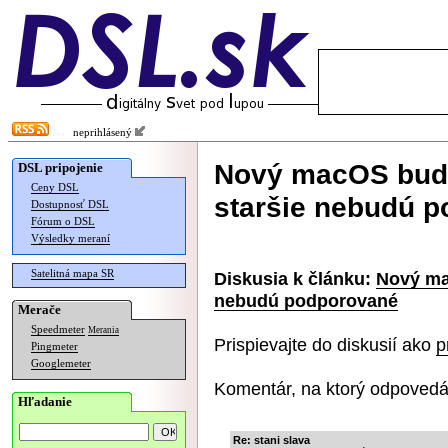
neprihlásený
Nový macOS bude
DSL pripojenie
Ceny DSL
staršie nebudú 
Dostupnosť DSL
Fórum o DSL
Výsledky meraní
Satelitná mapa SR
Diskusia k článku:
Nový ma
nebudú podporované
Merače
Speedmeter
Merania
Prispievajte do diskusií ako
p
Pingmeter
Googlemeter
Komentár, na ktorý odpovedá
Hľadanie
Re: stani slava