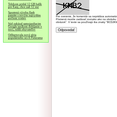
Telekom pridal 12 GB balík
pre Easy, chce zaň 12 eur
Spustená výroba flash
pamäte s novým najvyšším
Pre overenie, že komentár sa nepridáva automatizov
počtom vrstiev
Písmená musíte zadávať rovnako ako na obrázku veľk
obrázok". V texte sa používajú iba znaky "BC
Súd zakázal samojazdiacim
Google taxíkom dobíjanie v
noci, rušili obyvateľov
Odštartovala nová séria
populárneho sci-fi Futurama