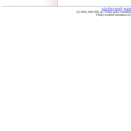
NÁVŠTEVNOSŤ
|
INZE
(C) 2004, 2005 DSL.sk | Všetky práva vyhradené
Všetky uvedené informácie sú b