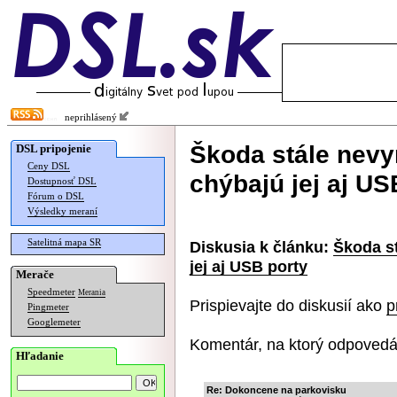
neprihlásený
Škoda stále nevy
DSL pripojenie
Ceny DSL
chýbajú jej aj US
Dostupnosť DSL
Fórum o DSL
Výsledky meraní
Satelitná mapa SR
Diskusia k článku:
Škoda st
jej aj USB porty
Merače
Speedmeter
Merania
Prispievajte do diskusií ako
p
Pingmeter
Googlemeter
Komentár, na ktorý odpovedá
Hľadanie
Re: Dokoncene na parkovisku