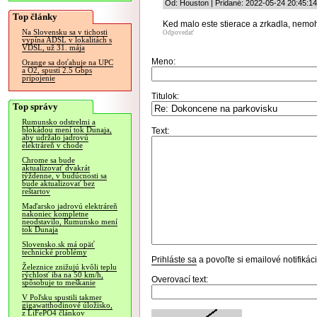
Od: Houston | Pridané: 2022-05-24 20:45:14
Top články
Ked malo este stierace a zrkadla, nemoh
Na Slovensku sa v tichosti
Odpovedať
vypína ADSL v lokalitách s
VDSL, už 31. mája
Meno:
Orange sa doťahuje na UPC
a O2, spustí 2.5 Gbps
pripojenie
Titulok:
Top správy
Rumunsko odstrelmi a
blokádou mení tok Dunaja,
Text:
aby udržalo jadrovú
elektráreň v chode
Chrome sa bude
aktualizovať dvakrát
týždenne, v budúcnosti sa
bude aktualizovať bez
reštartov
Maďarsko jadrovú elektráreň
nakoniec kompletne
neodstavilo, Rumunsko mení
tok Dunaja
Slovensko.sk má opäť
technické problémy
Prihláste sa
a povoľte si emailové notifiká
Železnice znižujú kvôli teplu
rýchlosť iba na 50 km/h,
Overovací text:
spôsobuje to meškanie
V Poľsku spustili takmer
gigawatthodinové úložisko,
z LiFePO4 článkov