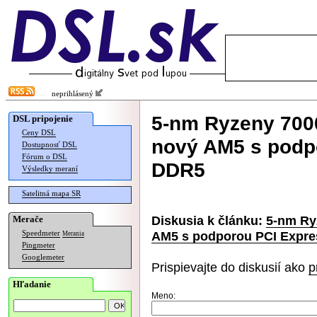
neprihlásený
5-nm Ryzeny 7000
DSL pripojenie
Ceny DSL
nový AM5 s podpo
Dostupnosť DSL
Fórum o DSL
DDR5
Výsledky meraní
Satelitná mapa SR
Diskusia k článku:
5-nm Ry
Merače
AM5 s podporou PCI Expre
Speedmeter
Merania
Pingmeter
Googlemeter
Prispievajte do diskusií ako
p
Hľadanie
Meno: