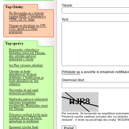
Titulok:
Top články
Na Slovensku sa v tichosti
vypína ADSL v lokalitách s
Text:
VDSL, už 31. mája
Orange sa doťahuje na UPC
a O2, spustí 2.5 Gbps
pripojenie
Top správy
Rumunsko odstrelmi a
blokádou mení tok Dunaja,
aby udržalo jadrovú
elektráreň v chode
Joj Play výrazne zdražuje
Chrome sa bude
Prihláste sa
a povoľte si emailové notifiká
aktualizovať dvakrát
týždenne, v budúcnosti sa
Overovací text:
bude aktualizovať bez
reštartov
Slovensko.sk má opäť
technické problémy
Maďarsko jadrovú elektráreň
nakoniec kompletne
neodstavilo, Rumunsko mení
tok Dunaja
Pre overenie, že komentár sa nepridáva automatizov
Železnice znižujú kvôli teplu
Písmená musíte zadávať rovnako ako na obrázku veľk
rýchlosť iba na 50 km/h,
obrázok". V texte sa používajú iba znaky "BC
spôsobuje to meškanie
Spustená výroba flash