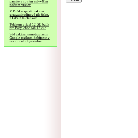
pamäte s novým najvyšším
počtom vrstiev
V Poľsku spustili takmer
gigawatthodinové úložisko,
z LiFePO4 článkov
Telekom pridal 12 GB balík
pre Easy, chce zaň 12 eur
Súd zakázal samojazdiacim
Google taxíkom dobíjanie v
noci, rušili obyvateľov