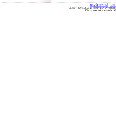
NÁVŠTEVNOSŤ
|
INZE
(C) 2004, 2005 DSL.sk | Všetky práva vyhradené
Všetky uvedené informácie sú b