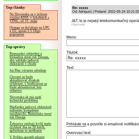
Top články
Re: xxxxx
Od: Adrique1 | Pridané: 2022-05-24 10:21:0
Na Slovensku sa v tichosti
vypína ADSL v lokalitách s
J&T, to je nejaký telekomunikačný oper
VDSL, už 31. mája
Odpovedať
Orange sa doťahuje na UPC
a O2, spustí 2.5 Gbps
pripojenie
Meno:
Top správy
Titulok:
Rumunsko odstrelmi a
blokádou mení tok Dunaja,
aby udržalo jadrovú
elektráreň v chode
Text:
Joj Play výrazne zdražuje
Chrome sa bude
aktualizovať dvakrát
týždenne, v budúcnosti sa
bude aktualizovať bez
reštartov
Slovensko.sk má opäť
technické problémy
Maďarsko jadrovú elektráreň
nakoniec kompletne
neodstavilo, Rumunsko mení
tok Dunaja
Železnice znižujú kvôli teplu
Prihláste sa
a povoľte si emailové notifiká
rýchlosť iba na 50 km/h,
spôsobuje to meškanie
Overovací text:
V Poľsku spustili takmer