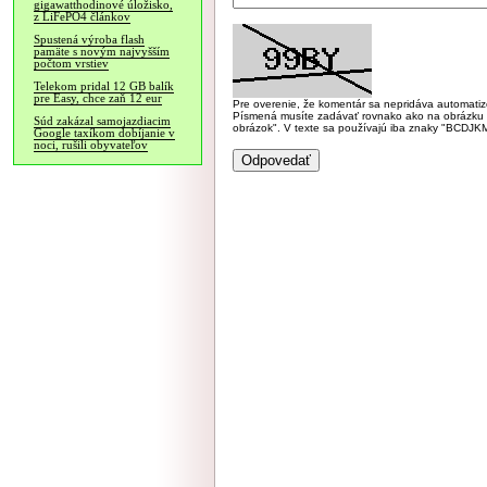
gigawatthodinové úložisko,
z LiFePO4 článkov
Spustená výroba flash
pamäte s novým najvyšším
počtom vrstiev
Telekom pridal 12 GB balík
pre Easy, chce zaň 12 eur
Pre overenie, že komentár sa nepridáva automatizov
Písmená musíte zadávať rovnako ako na obrázku veľk
Súd zakázal samojazdiacim
obrázok". V texte sa používajú iba znaky "BC
Google taxíkom dobíjanie v
noci, rušili obyvateľov