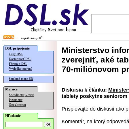
neprihlásený
Ministerstvo info
DSL pripojenie
Ceny DSL
zverejniť, aké ta
Dostupnosť DSL
Fórum o DSL
70-miliónovom pr
Výsledky meraní
Satelitná mapa SR
Diskusia k článku:
Minister
Merače
tablety poskytne seniorom 
Speedmeter
Merania
Pingmeter
Googlemeter
Prispievajte do diskusií ako
p
Hľadanie
Komentár, na ktorý odpovedá