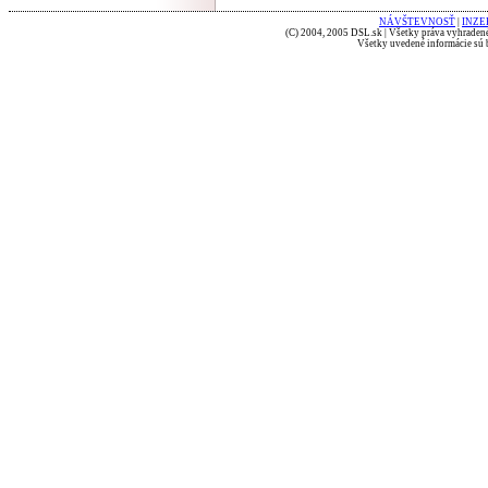
NÁVŠTEVNOSŤ
|
INZE
(C) 2004, 2005 DSL.sk | Všetky práva vyhradené
Všetky uvedené informácie sú b