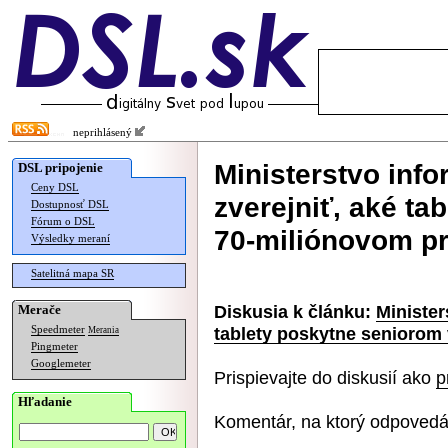
neprihlásený
Ministerstvo info
DSL pripojenie
Ceny DSL
zverejniť, aké ta
Dostupnosť DSL
Fórum o DSL
70-miliónovom pr
Výsledky meraní
Satelitná mapa SR
Diskusia k článku:
Minister
Merače
tablety poskytne seniorom 
Speedmeter
Merania
Pingmeter
Googlemeter
Prispievajte do diskusií ako
p
Hľadanie
Komentár, na ktorý odpovedá