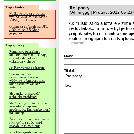
Top články
Re: pocty
Od: miggg | Pridané: 2022-05-23
Na Slovensku sa v tichosti
vypína ADSL v lokalitách s
VDSL, už 31. mája
Ak musis ist do australie v zime 
Orange sa doťahuje na UPC
nedovliekol... Im moze byt jedno 
a O2, spustí 2.5 Gbps
prepuknute, ku nim niekto cestuj
pripojenie
realne - reagujem len na tvoj logi
Odpovedať
Top správy
Rumunsko odstrelmi a
blokádou mení tok Dunaja,
Meno:
aby udržalo jadrovú
elektráreň v chode
Joj Play výrazne zdražuje
Titulok:
Chrome sa bude
aktualizovať dvakrát
týždenne, v budúcnosti sa
bude aktualizovať bez
Text:
reštartov
Slovensko.sk má opäť
technické problémy
Maďarsko jadrovú elektráreň
nakoniec kompletne
neodstavilo, Rumunsko mení
tok Dunaja
Železnice znižujú kvôli teplu
rýchlosť iba na 50 km/h,
spôsobuje to meškanie
V Poľsku spustili takmer