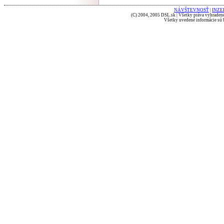
NÁVŠTEVNOSŤ
|
INZE
(C) 2004, 2005 DSL.sk | Všetky práva vyhradené
Všetky uvedené informácie sú b