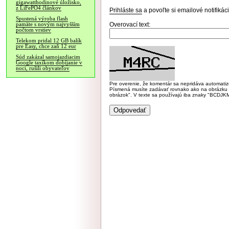
gigawatthodinové úložisko,
z LiFePO4 článkov
Prihláste sa
a povoľte si emailové notifiká
Spustená výroba flash
Overovací text:
pamäte s novým najvyšším
počtom vrstiev
Telekom pridal 12 GB balík
pre Easy, chce zaň 12 eur
Súd zakázal samojazdiacim
Google taxíkom dobíjanie v
noci, rušili obyvateľov
Pre overenie, že komentár sa nepridáva automatizov
Písmená musíte zadávať rovnako ako na obrázku veľk
obrázok". V texte sa používajú iba znaky "BC