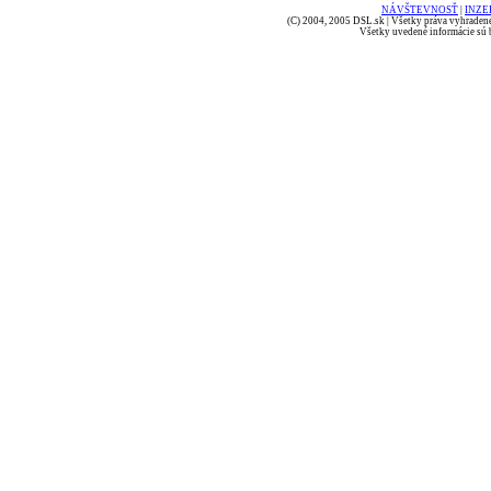
NÁVŠTEVNOSŤ
|
INZE
(C) 2004, 2005 DSL.sk | Všetky práva vyhradené
Všetky uvedené informácie sú b