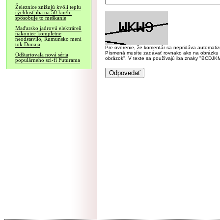
Železnice znižujú kvôli teplu
rýchlosť iba na 50 km/h,
spôsobuje to meškanie
Maďarsko jadrovú elektráreň
nakoniec kompletne
neodstavilo, Rumunsko mení
tok Dunaja
Pre overenie, že komentár sa nepridáva automatizov
Písmená musíte zadávať rovnako ako na obrázku veľk
Odštartovala nová séria
obrázok". V texte sa používajú iba znaky "BC
populárneho sci-fi Futurama