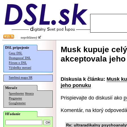
neprihlásený
Musk kupuje celý
DSL pripojenie
Ceny DSL
akceptovala jeh
Dostupnosť DSL
Fórum o DSL
Výsledky meraní
Satelitná mapa SR
Diskusia k článku:
Musk kup
jeho ponuku
Merače
Speedmeter
Merania
Prispievajte do diskusií ako
p
Pingmeter
Googlemeter
Komentár, na ktorý odpovedá
Hľadanie
Re: ultraradikalny psychoanaly