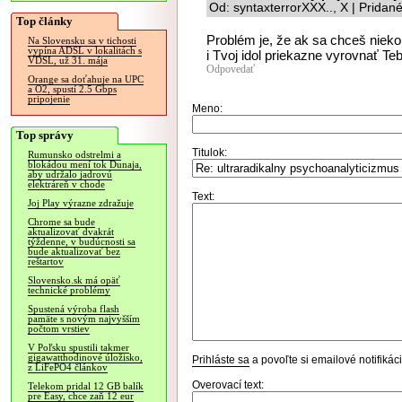
Od: syntaxterrorXXX.., X | Pridan
Top články
Problém je, že ak sa chceš niek
Na Slovensku sa v tichosti
vypína ADSL v lokalitách s
i Tvoj idol priekazne vyrovnať Te
VDSL, už 31. mája
Odpovedať
Orange sa doťahuje na UPC
a O2, spustí 2.5 Gbps
pripojenie
Meno:
Top správy
Titulok:
Rumunsko odstrelmi a
blokádou mení tok Dunaja,
aby udržalo jadrovú
elektráreň v chode
Text:
Joj Play výrazne zdražuje
Chrome sa bude
aktualizovať dvakrát
týždenne, v budúcnosti sa
bude aktualizovať bez
reštartov
Slovensko.sk má opäť
technické problémy
Spustená výroba flash
pamäte s novým najvyšším
počtom vrstiev
V Poľsku spustili takmer
gigawatthodinové úložisko,
Prihláste sa
a povoľte si emailové notifiká
z LiFePO4 článkov
Overovací text:
Telekom pridal 12 GB balík
pre Easy, chce zaň 12 eur