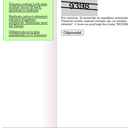
Železnice znižujú kvôli teplu
rýchlosť iba na 50 km/h,
spôsobuje to meškanie
Maďarsko jadrovú elektráreň
Pre overenie, že komentár sa nepridáva automatizov
nakoniec kompletne
Písmená musíte zadávať rovnako ako na obrázku veľk
neodstavilo, Rumunsko mení
obrázok". V texte sa používajú iba znaky "BC
tok Dunaja
Odštartovala nová séria
populárneho sci-fi Futurama