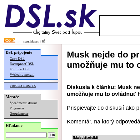
neprihlásený
Musk nejde do pr
DSL pripojenie
Ceny DSL
umožňuje mu to 
Dostupnosť DSL
Fórum o DSL
Výsledky meraní
Satelitná mapa SR
Diskusia k článku:
Musk nej
umožňuje mu to ovládnuť 
Merače
Speedmeter
Merania
Prispievajte do diskusií ako
p
Pingmeter
Googlemeter
Komentár, na ktorý odpovedá
Hľadanie
fklalsd;fjadslkfj