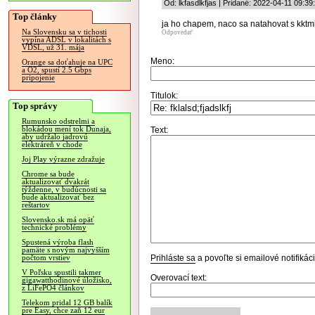
Od: lkfasdlkfjas | Pridané: 2022-04-11 09:39
Top články
ja ho chapem, naco sa natahovat s kktm
Na Slovensku sa v tichosti
Odpovedať
vypína ADSL v lokalitách s
VDSL, už 31. mája
Meno:
Orange sa doťahuje na UPC
a O2, spustí 2.5 Gbps
pripojenie
Titulok:
Top správy
Rumunsko odstrelmi a
blokádou mení tok Dunaja,
Text:
aby udržalo jadrovú
elektráreň v chode
Joj Play výrazne zdražuje
Chrome sa bude
aktualizovať dvakrát
týždenne, v budúcnosti sa
bude aktualizovať bez
reštartov
Slovensko.sk má opäť
technické problémy
Spustená výroba flash
pamäte s novým najvyšším
Prihláste sa
a povoľte si emailové notifiká
počtom vrstiev
V Poľsku spustili takmer
Overovací text:
gigawatthodinové úložisko,
z LiFePO4 článkov
Telekom pridal 12 GB balík
pre Easy, chce zaň 12 eur