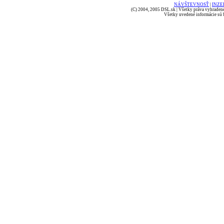
NÁVŠTEVNOSŤ
|
INZE
(C) 2004, 2005 DSL.sk | Všetky práva vyhradené
Všetky uvedené informácie sú b