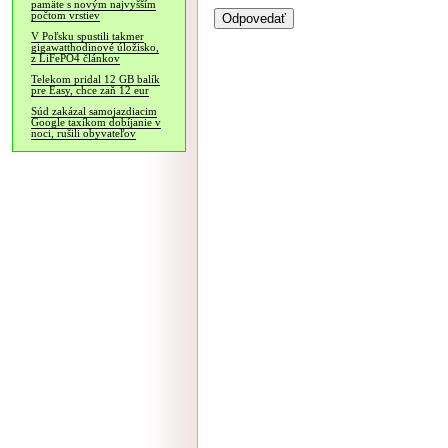
pamäte s novým najvyšším
počtom vrstiev
V Poľsku spustili takmer
gigawatthodinové úložisko,
z LiFePO4 článkov
Telekom pridal 12 GB balík
pre Easy, chce zaň 12 eur
Súd zakázal samojazdiacim
Google taxíkom dobíjanie v
noci, rušili obyvateľov