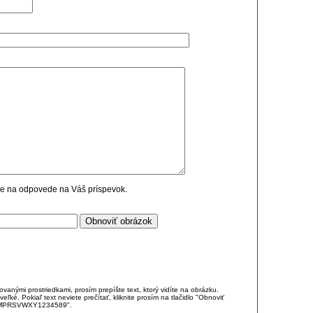
cie na odpovede na Váš príspevok.
anými prostriedkami, prosím prepíšte text, ktorý vidíte na obrázku.
é. Pokiaľ text neviete prečítať, kliknite prosím na tlačidlo "Obnoviť
DJKMPRSVWXY1234589".