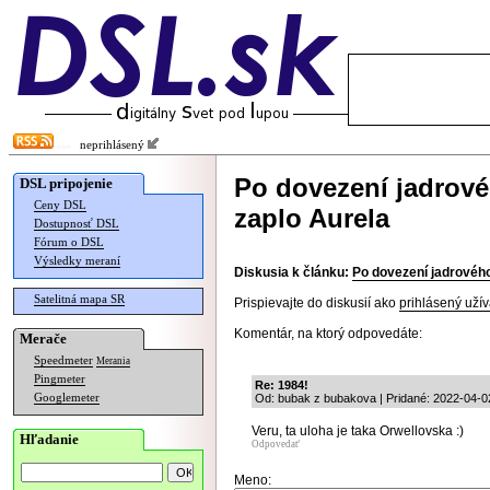
neprihlásený
Po dovezení jadrové
DSL pripojenie
Ceny DSL
zaplo Aurela
Dostupnosť DSL
Fórum o DSL
Výsledky meraní
Diskusia k článku:
Po dovezení jadrového
Satelitná mapa SR
Prispievajte do diskusií ako
prihlásený užív
Komentár, na ktorý odpovedáte:
Merače
Speedmeter
Merania
Pingmeter
Re: 1984!
Googlemeter
Od: bubak z bubakova | Pridané: 2022-04-0
Veru, ta uloha je taka Orwellovska :)
Hľadanie
Odpovedať
Meno: