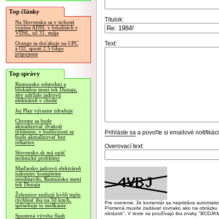
Top články
Titulok:
Na Slovensku sa v tichosti
vypína ADSL v lokalitách s
VDSL, už 31. mája
Text:
Orange sa doťahuje na UPC
a O2, spustí 2.5 Gbps
pripojenie
Top správy
Rumunsko odstrelmi a
blokádou mení tok Dunaja,
aby udržalo jadrovú
elektráreň v chode
Joj Play výrazne zdražuje
Chrome sa bude
aktualizovať dvakrát
týždenne, v budúcnosti sa
Prihláste sa
a povoľte si emailové notifiká
bude aktualizovať bez
reštartov
Overovací text:
Slovensko.sk má opäť
technické problémy
Maďarsko jadrovú elektráreň
nakoniec kompletne
neodstavilo, Rumunsko mení
tok Dunaja
Železnice znižujú kvôli teplu
rýchlosť iba na 50 km/h,
Pre overenie, že komentár sa nepridáva automatizov
spôsobuje to meškanie
Písmená musíte zadávať rovnako ako na obrázku veľk
obrázok". V texte sa používajú iba znaky "BC
Spustená výroba flash