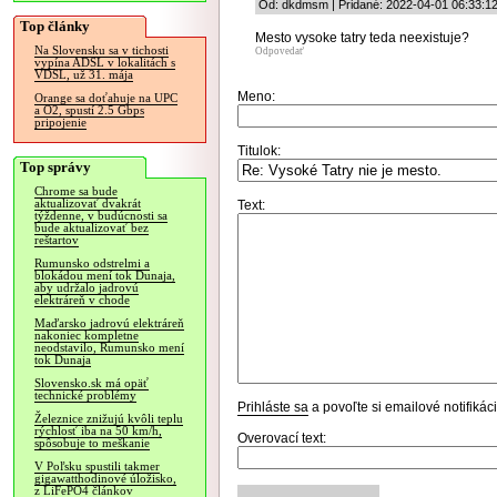
Od: dkdmsm | Pridané: 2022-04-01 06:33:1
Top články
Mesto vysoke tatry teda neexistuje?
Na Slovensku sa v tichosti
Odpovedať
vypína ADSL v lokalitách s
VDSL, už 31. mája
Meno:
Orange sa doťahuje na UPC
a O2, spustí 2.5 Gbps
pripojenie
Titulok:
Top správy
Chrome sa bude
aktualizovať dvakrát
Text:
týždenne, v budúcnosti sa
bude aktualizovať bez
reštartov
Rumunsko odstrelmi a
blokádou mení tok Dunaja,
aby udržalo jadrovú
elektráreň v chode
Maďarsko jadrovú elektráreň
nakoniec kompletne
neodstavilo, Rumunsko mení
tok Dunaja
Slovensko.sk má opäť
technické problémy
Prihláste sa
a povoľte si emailové notifiká
Železnice znižujú kvôli teplu
rýchlosť iba na 50 km/h,
Overovací text:
spôsobuje to meškanie
V Poľsku spustili takmer
gigawatthodinové úložisko,
z LiFePO4 článkov