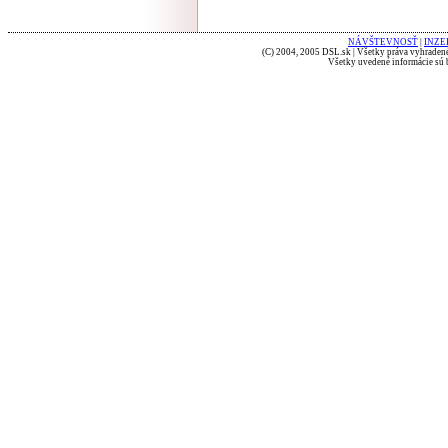
NÁVŠTEVNOSŤ
|
INZE
(C) 2004, 2005 DSL.sk | Všetky práva vyhradené
Všetky uvedené informácie sú b