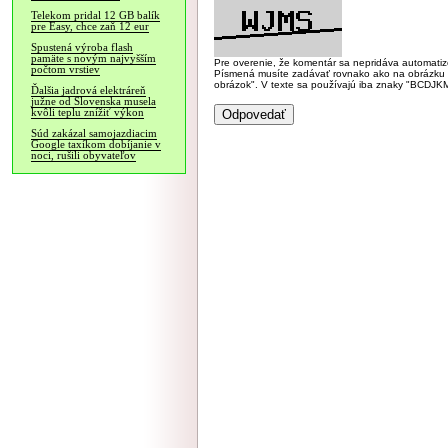
Telekom pridal 12 GB balík
pre Easy, chce zaň 12 eur
Spustená výroba flash
pamäte s novým najvyšším
Pre overenie, že komentár sa nepridáva automatizov
počtom vrstiev
Písmená musíte zadávať rovnako ako na obrázku veľk
obrázok". V texte sa používajú iba znaky "BC
Ďalšia jadrová elektráreň
južne od Slovenska musela
kvôli teplu znížiť výkon
Súd zakázal samojazdiacim
Google taxíkom dobíjanie v
noci, rušili obyvateľov