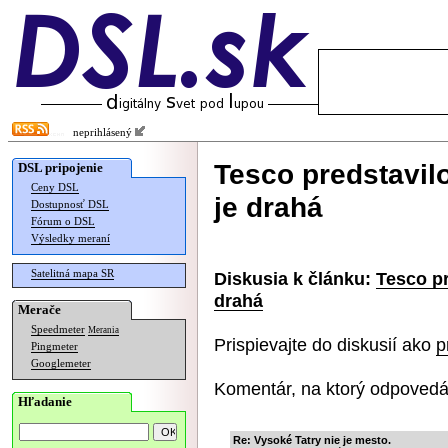
neprihlásený
Tesco predstavil
DSL pripojenie
Ceny DSL
je drahá
Dostupnosť DSL
Fórum o DSL
Výsledky meraní
Satelitná mapa SR
Diskusia k článku:
Tesco pr
drahá
Merače
Speedmeter
Merania
Prispievajte do diskusií ako
p
Pingmeter
Googlemeter
Komentár, na ktorý odpovedá
Hľadanie
Re: Vysoké Tatry nie je mesto.