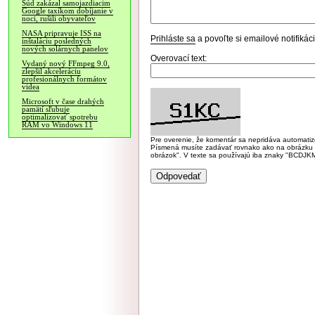
Súd zakázal samojazdiacim
Google taxíkom dobíjanie v
noci, rušili obyvateľov
NASA pripravuje ISS na
Prihláste sa
a povoľte si emailové notifiká
inštaláciu posledných
nových solárnych panelov
Overovací text:
Vydaný nový FFmpeg 9.0,
zlepšil akceleráciu
profesionálnych formátov
videa
Microsoft v čase drahých
pamätí sľubuje
optimalizovať spotrebu
RAM vo Windows 11
Pre overenie, že komentár sa nepridáva automatizov
Písmená musíte zadávať rovnako ako na obrázku veľk
obrázok". V texte sa používajú iba znaky "BC