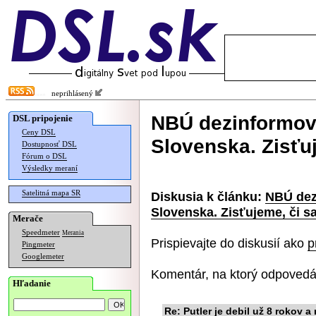
neprihlásený
NBÚ dezinformov
DSL pripojenie
Ceny DSL
Slovenska. Zisťu
Dostupnosť DSL
Fórum o DSL
Výsledky meraní
Satelitná mapa SR
Diskusia k článku:
NBÚ dez
Slovenska. Zisťujeme, či s
Merače
Speedmeter
Merania
Prispievajte do diskusií ako
p
Pingmeter
Googlemeter
Komentár, na ktorý odpovedá
Hľadanie
Re: Putler je debil už 8 rokov a