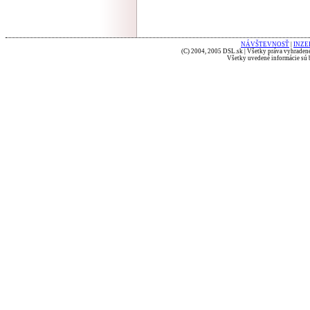
NÁVŠTEVNOSŤ
|
INZE
(C) 2004, 2005 DSL.sk | Všetky práva vyhradené
Všetky uvedené informácie sú b