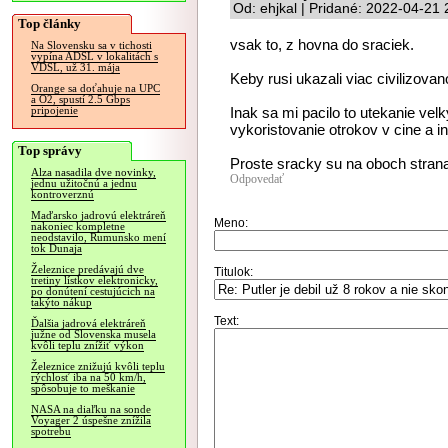
Od: ehjkal | Pridané: 2022-04-21 
Top články
vsak to, z hovna do sraciek.
Na Slovensku sa v tichosti
vypína ADSL v lokalitách s
VDSL, už 31. mája
Keby rusi ukazali viac civilizovan
Orange sa doťahuje na UPC
a O2, spustí 2.5 Gbps
Inak sa mi pacilo to utekanie vel
pripojenie
vykoristovanie otrokov v cine a in
Top správy
Proste sracky su na oboch stran
Alza nasadila dve novinky,
Odpovedať
jednu užitočnú a jednu
kontroverznú
Maďarsko jadrovú elektráreň
Meno:
nakoniec kompletne
neodstavilo, Rumunsko mení
tok Dunaja
Železnice predávajú dve
Titulok:
tretiny lístkov elektronicky,
po donútení cestujúcich na
takýto nákup
Text:
Ďalšia jadrová elektráreň
južne od Slovenska musela
kvôli teplu znížiť výkon
Železnice znižujú kvôli teplu
rýchlosť iba na 50 km/h,
spôsobuje to meškanie
NASA na diaľku na sonde
Voyager 2 úspešne znížila
spotrebu