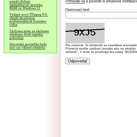
Prihláste sa
a povoľte si emailové notifiká
pamätí sľubuje
optimalizovať spotrebu
RAM vo Windows 11
Overovací text:
Vydaný nový FFmpeg 9.0,
zlepšil akceleráciu
profesionálnych formátov
videa
Záchrana misie na záchranu
teleskopu Swift úspešne
pokračuje
Slovenská sporiteľňa bude
Pre overenie, že komentár sa nepridáva automatizov
mať cez víkend odstávku
Písmená musíte zadávať rovnako ako na obrázku veľk
obrázok". V texte sa používajú iba znaky "BC