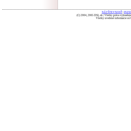
NÁVŠTEVNOSŤ
|
INZE
(C) 2004, 2005 DSL.sk | Všetky práva vyhradené
Všetky uvedené informácie sú b