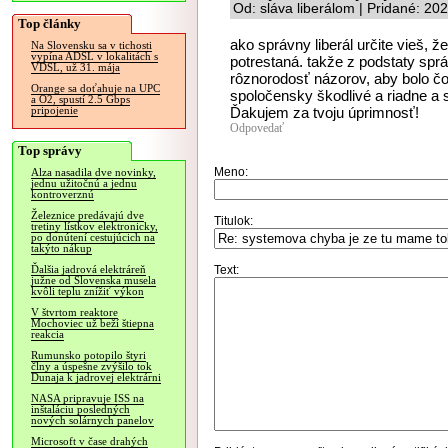
Od: sláva liberálom | Pridané: 20
Top články
ako správny liberál určite vieš, 
Na Slovensku sa v tichosti
vypína ADSL v lokalitách s
potrestaná. takže z podstaty spr
VDSL, už 31. mája
rôznorodosť názorov, aby bolo č
Orange sa doťahuje na UPC
spoločensky škodlivé a riadne a s
a O2, spustí 2.5 Gbps
Ďakujem za tvoju úprimnosť!
pripojenie
Odpovedať
Top správy
Meno:
Alza nasadila dve novinky,
jednu užitočnú a jednu
kontroverznú
Železnice predávajú dve
Titulok:
tretiny lístkov elektronicky,
po donútení cestujúcich na
takýto nákup
Text:
Ďalšia jadrová elektráreň
južne od Slovenska musela
kvôli teplu znížiť výkon
V štvrtom reaktore
Mochoviec už beží štiepna
reakcia
Rumunsko potopilo štyri
člny a úspešne zvýšilo tok
Dunaja k jadrovej elektrárni
NASA pripravuje ISS na
inštaláciu posledných
nových solárnych panelov
Microsoft v čase drahých