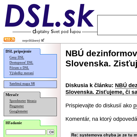
neprihlásený
NBÚ dezinformov
DSL pripojenie
Ceny DSL
Slovenska. Zisťu
Dostupnosť DSL
Fórum o DSL
Výsledky meraní
Satelitná mapa SR
Diskusia k článku:
NBÚ dez
Slovenska. Zisťujeme, či s
Merače
Speedmeter
Merania
Prispievajte do diskusií ako
p
Pingmeter
Googlemeter
Komentár, na ktorý odpovedá
Hľadanie
Re: systemova chyba je ze tu m