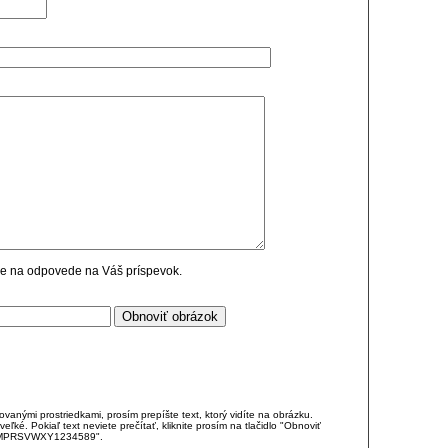
cie na odpovede na Váš príspevok.
anými prostriedkami, prosím prepíšte text, ktorý vidíte na obrázku.
é. Pokiaľ text neviete prečítať, kliknite prosím na tlačidlo "Obnoviť
DJKMPRSVWXY1234589".