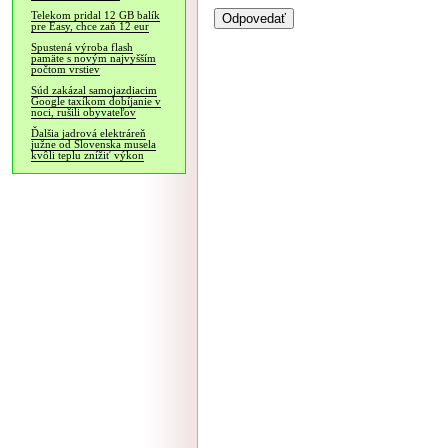
Telekom pridal 12 GB balík
pre Easy, chce zaň 12 eur
Spustená výroba flash
pamäte s novým najvyšším
počtom vrstiev
Súd zakázal samojazdiacim
Google taxíkom dobíjanie v
noci, rušili obyvateľov
Ďalšia jadrová elektráreň
južne od Slovenska musela
kvôli teplu znížiť výkon