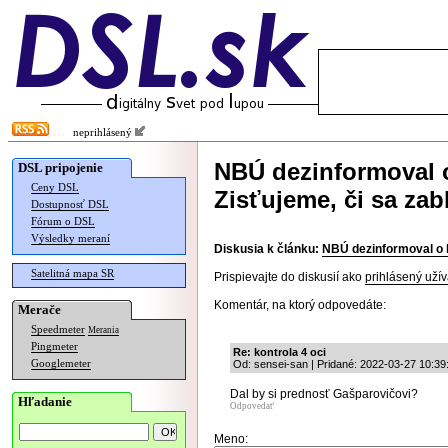
neprihlásený
NBÚ dezinformoval 
DSL pripojenie
Ceny DSL
Zisťujeme, či sa zab
Dostupnosť DSL
Fórum o DSL
Výsledky meraní
Diskusia k článku:
NBÚ dezinformoval o k
Satelitná mapa SR
Prispievajte do diskusií ako
prihlásený užív
Komentár, na ktorý odpovedáte:
Merače
Speedmeter
Merania
Pingmeter
Re: kontrola 4 oci
Googlemeter
Od: sensei-san | Pridané: 2022-03-27 10:39
Dal by si prednosť Gašparovičovi?
Hľadanie
Odpovedať
Meno: