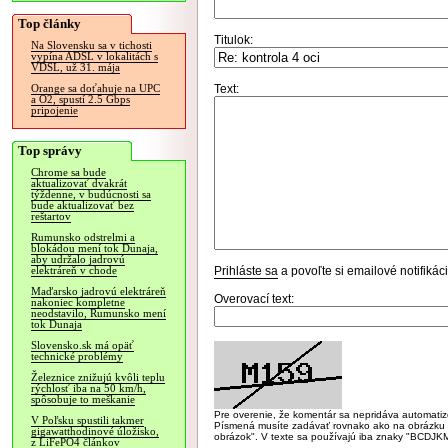
Top články
Titulok:
Na Slovensku sa v tichosti
vypína ADSL v lokalitách s
VDSL, už 31. mája
Text:
Orange sa doťahuje na UPC
a O2, spustí 2.5 Gbps
pripojenie
Top správy
Chrome sa bude
aktualizovať dvakrát
týždenne, v budúcnosti sa
bude aktualizovať bez
reštartov
Rumunsko odstrelmi a
blokádou mení tok Dunaja,
aby udržalo jadrovú
Prihláste sa
a povoľte si emailové notifiká
elektráreň v chode
Maďarsko jadrovú elektráreň
Overovací text:
nakoniec kompletne
neodstavilo, Rumunsko mení
tok Dunaja
Slovensko.sk má opäť
technické problémy
Železnice znižujú kvôli teplu
rýchlosť iba na 50 km/h,
spôsobuje to meškanie
Pre overenie, že komentár sa nepridáva automatizov
V Poľsku spustili takmer
Písmená musíte zadávať rovnako ako na obrázku veľk
gigawatthodinové úložisko,
obrázok". V texte sa používajú iba znaky "BC
z LiFePO4 článkov