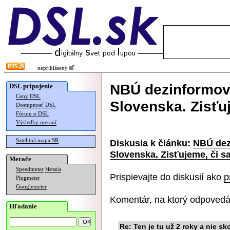
neprihlásený
NBÚ dezinformov
DSL pripojenie
Ceny DSL
Slovenska. Zisťu
Dostupnosť DSL
Fórum o DSL
Výsledky meraní
Satelitná mapa SR
Diskusia k článku:
NBÚ dez
Slovenska. Zisťujeme, či s
Merače
Speedmeter
Merania
Prispievajte do diskusií ako
p
Pingmeter
Googlemeter
Komentár, na ktorý odpovedá
Hľadanie
Re: Ten je tu už 2 roky a nie sk