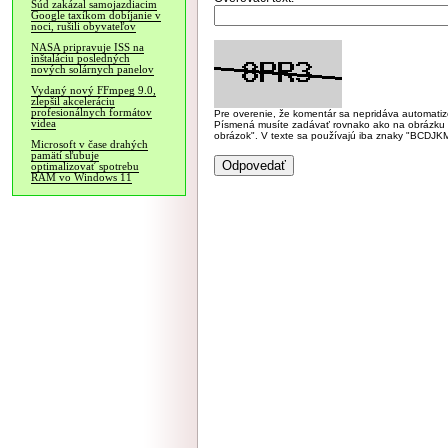
Súd zakázal samojazdiacim
Google taxíkom dobíjanie v
noci, rušili obyvateľov
NASA pripravuje ISS na
inštaláciu posledných
nových solárnych panelov
Vydaný nový FFmpeg 9.0,
zlepšil akceleráciu
profesionálnych formátov
Pre overenie, že komentár sa nepridáva automatizov
videa
Písmená musíte zadávať rovnako ako na obrázku veľk
obrázok". V texte sa používajú iba znaky "BC
Microsoft v čase drahých
pamätí sľubuje
optimalizovať spotrebu
RAM vo Windows 11