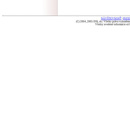
NÁVŠTEVNOSŤ
|
INZE
(C) 2004, 2005 DSL.sk | Všetky práva vyhradené
Všetky uvedené informácie sú b