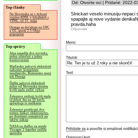
Od: Otvorte oci | Pridané: 2022-0
Top články
Slnickari veselo minusiju-nepac
Na Slovensku sa v tichosti
vypína ADSL v lokalitách s
spapajte aj nove vydanie denikaN
VDSL, už 31. mája
pravda.haha
Orange sa doťahuje na UPC
Odpovedať
a O2, spustí 2.5 Gbps
pripojenie
Meno:
Top správy
Alza nasadila dve novinky,
jednu užitočnú a jednu
Titulok:
kontroverznú
Maďarsko jadrovú elektráreň
nakoniec kompletne
Text:
neodstavilo, Rumunsko mení
tok Dunaja
Ďalšia jadrová elektráreň
južne od Slovenska musela
kvôli teplu znížiť výkon
Železnice znižujú kvôli teplu
rýchlosť iba na 50 km/h,
spôsobuje to meškanie
Železnice predávajú dve
tretiny lístkov elektronicky,
po donútení cestujúcich na
takýto nákup
NASA na diaľku na sonde
Prihláste sa
a povoľte si emailové notifiká
Voyager 2 úspešne znížila
spotrebu
Overovací text: