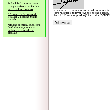
Súd zakázal samojazdiacim
Google taxíkom dobíjanie v
noci, rušili obyvateľov
Pre overenie, že komentár sa nepridáva automatizov
Písmená musíte zadávať rovnako ako na obrázku veľk
NASA na diaľku na sonde
obrázok". V texte sa používajú iba znaky "BC
Voyager 2 úspešne znížila
spotrebu
Misia na záchranu teleskopu
Swift ešte nie je stratená,
podarilo sa spomaliť jej
otáčanie