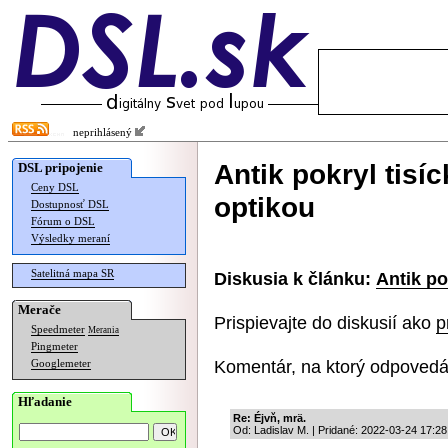
neprihlásený
Antik pokryl tis
DSL pripojenie
Ceny DSL
optikou
Dostupnosť DSL
Fórum o DSL
Výsledky meraní
Satelitná mapa SR
Diskusia k článku:
Antik po
Merače
Prispievajte do diskusií ako
p
Speedmeter
Merania
Pingmeter
Komentár, na ktorý odpovedá
Googlemeter
Hľadanie
Re: Éjvň, mrä.
Od: Ladislav M. | Pridané: 2022-03-24 17:28