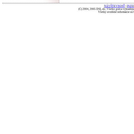
NÁVŠTEVNOSŤ
|
INZE
(C) 2004, 2005 DSL.sk | Všetky práva vyhradené
Všetky uvedené informácie sú b