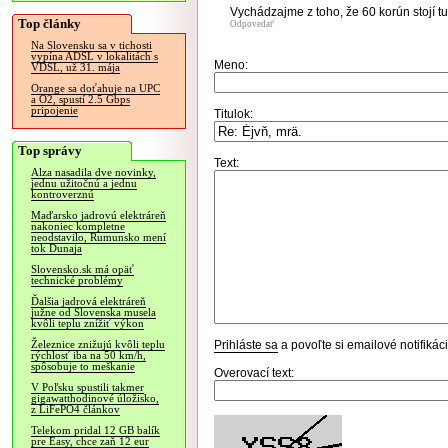
Vychádzajme z toho, že 60 korún stojí tu
Top články
Odpovedať
Na Slovensku sa v tichosti
vypína ADSL v lokalitách s
Meno:
VDSL, už 31. mája
Orange sa doťahuje na UPC
a O2, spustí 2.5 Gbps
pripojenie
Titulok:
Top správy
Text:
Alza nasadila dve novinky,
jednu užitočnú a jednu
kontroverznú
Maďarsko jadrovú elektráreň
nakoniec kompletne
neodstavilo, Rumunsko mení
tok Dunaja
Slovensko.sk má opäť
technické problémy
Ďalšia jadrová elektráreň
južne od Slovenska musela
kvôli teplu znížiť výkon
Prihláste sa
a povoľte si emailové notifiká
Železnice znižujú kvôli teplu
rýchlosť iba na 50 km/h,
spôsobuje to meškanie
Overovací text:
V Poľsku spustili takmer
gigawatthodinové úložisko,
z LiFePO4 článkov
Telekom pridal 12 GB balík
pre Easy, chce zaň 12 eur