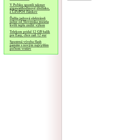
V Poľsku spustili takmer
gigawatthodinové úložisko,
z LiFePO4 článkov
Ďalšia jadrová elektráreň
južne od Slovenska musela
kvôli teplu znížiť výkon
Telekom pridal 12 GB balík
pre Easy, chce zaň 12 eur
Spustená výroba flash
pamäte s novým najvyšším
počtom vrstiev