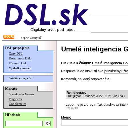
neprihlásený
Umelá inteligencia 
DSL pripojenie
Ceny DSL
Dostupnosť DSL
Diskusia k článku:
Umelá inteligencia Go
Fórum o DSL
Výsledky meraní
Prispievajte do diskusií ako
prihlásený užív
Satelitná mapa SR
Komentár, na ktorý odpovedáte:
Merače
Re: Idiocracy
Speedmeter
Merania
Od: fjkgvv | Pridané: 2022-02-21 20:39:43
Pingmeter
Googlemeter
Lebo nie je z dreva. Tak plastikova inte
Odpovedať
Hľadanie
Meno: