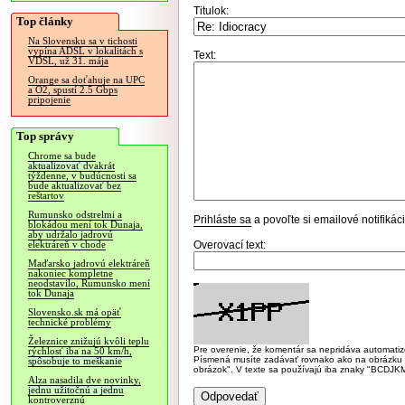
Titulok:
Top články
Na Slovensku sa v tichosti
vypína ADSL v lokalitách s
Text:
VDSL, už 31. mája
Orange sa doťahuje na UPC
a O2, spustí 2.5 Gbps
pripojenie
Top správy
Chrome sa bude
aktualizovať dvakrát
týždenne, v budúcnosti sa
bude aktualizovať bez
reštartov
Rumunsko odstrelmi a
Prihláste sa
a povoľte si emailové notifiká
blokádou mení tok Dunaja,
aby udržalo jadrovú
Overovací text:
elektráreň v chode
Maďarsko jadrovú elektráreň
nakoniec kompletne
neodstavilo, Rumunsko mení
tok Dunaja
Slovensko.sk má opäť
technické problémy
Železnice znižujú kvôli teplu
Pre overenie, že komentár sa nepridáva automatizov
rýchlosť iba na 50 km/h,
Písmená musíte zadávať rovnako ako na obrázku veľk
spôsobuje to meškanie
obrázok". V texte sa používajú iba znaky "BC
Alza nasadila dve novinky,
jednu užitočnú a jednu
kontroverznú