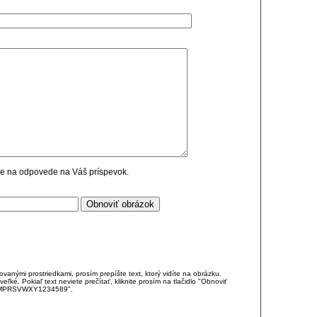
cie na odpovede na Váš príspevok.
anými prostriedkami, prosím prepíšte text, ktorý vidíte na obrázku.
é. Pokiaľ text neviete prečítať, kliknite prosím na tlačidlo "Obnoviť
DJKMPRSVWXY1234589".