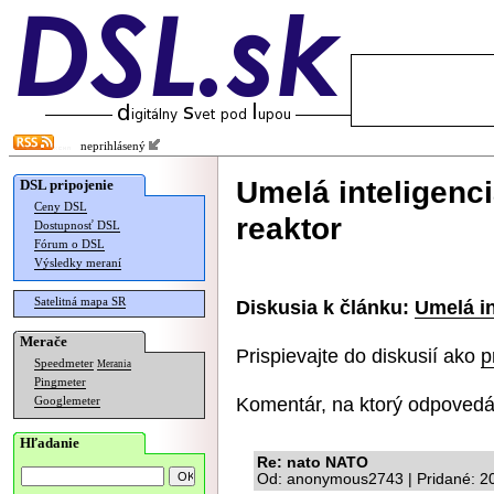
neprihlásený
Umelá inteligenc
DSL pripojenie
Ceny DSL
reaktor
Dostupnosť DSL
Fórum o DSL
Výsledky meraní
Satelitná mapa SR
Diskusia k článku:
Umelá in
Merače
Prispievajte do diskusií ako
p
Speedmeter
Merania
Pingmeter
Komentár, na ktorý odpovedá
Googlemeter
Hľadanie
Re: nato NATO
Od: anonymous2743 | Pridané: 2