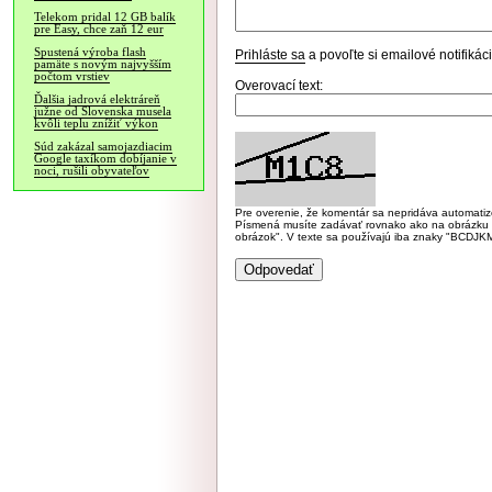
Telekom pridal 12 GB balík
pre Easy, chce zaň 12 eur
Spustená výroba flash
Prihláste sa
a povoľte si emailové notifiká
pamäte s novým najvyšším
počtom vrstiev
Overovací text:
Ďalšia jadrová elektráreň
južne od Slovenska musela
kvôli teplu znížiť výkon
Súd zakázal samojazdiacim
Google taxíkom dobíjanie v
noci, rušili obyvateľov
Pre overenie, že komentár sa nepridáva automatizov
Písmená musíte zadávať rovnako ako na obrázku veľk
obrázok". V texte sa používajú iba znaky "BC