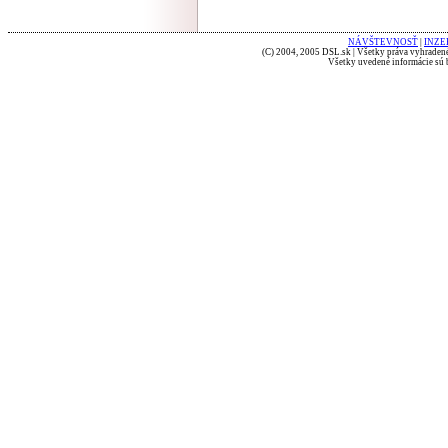
NÁVŠTEVNOSŤ
|
INZE
(C) 2004, 2005 DSL.sk | Všetky práva vyhradené
Všetky uvedené informácie sú b