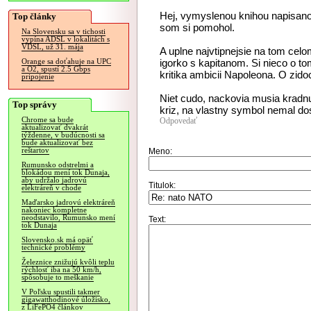
Hej, vymyslenou knihou napisanou
Top články
som si pomohol.
Na Slovensku sa v tichosti
vypína ADSL v lokalitách s
VDSL, už 31. mája
A uplne najvtipnejsie na tom celom
igorko s kapitanom. Si nieco o tom
Orange sa doťahuje na UPC
a O2, spustí 2.5 Gbps
kritika ambicii Napoleona. O zid
pripojenie
Niet cudo, nackovia musia kradnu
Top správy
kriz, na vlastny symbol nemal dost 
Chrome sa bude
Odpovedať
aktualizovať dvakrát
týždenne, v budúcnosti sa
bude aktualizovať bez
reštartov
Meno:
Rumunsko odstrelmi a
blokádou mení tok Dunaja,
aby udržalo jadrovú
Titulok:
elektráreň v chode
Maďarsko jadrovú elektráreň
nakoniec kompletne
neodstavilo, Rumunsko mení
Text:
tok Dunaja
Slovensko.sk má opäť
technické problémy
Železnice znižujú kvôli teplu
rýchlosť iba na 50 km/h,
spôsobuje to meškanie
V Poľsku spustili takmer
gigawatthodinové úložisko,
z LiFePO4 článkov