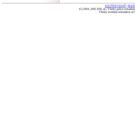
NÁVŠTEVNOSŤ
|
INZE
(C) 2004, 2005 DSL.sk | Všetky práva vyhradené
Všetky uvedené informácie sú b