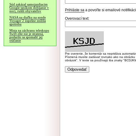
Súd zakázal samojazdiacim
Google taxíkom dobíjanie v
Prihláste sa
a povoľte si emailové notifiká
noci, rušili obyvateľov
NASA na diaľku na sonde
Overovací text:
Voyager 2 úspešne znížila
spotrebu
Misia na záchranu teleskopu
Swift ešte nie je stratená,
podarilo sa spomaliť jej
otáčanie
Pre overenie, že komentár sa nepridáva automatizov
Písmená musíte zadávať rovnako ako na obrázku veľk
obrázok". V texte sa používajú iba znaky "BC