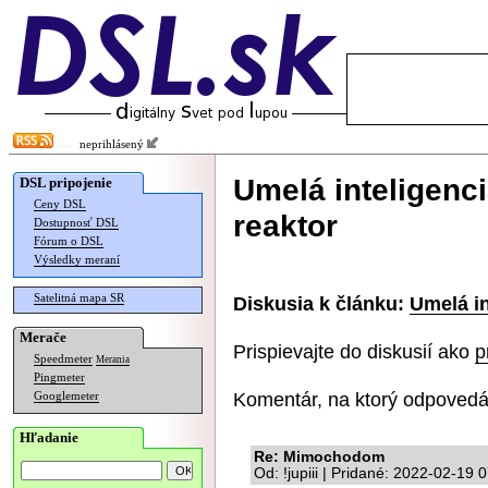
neprihlásený
Umelá inteligenc
DSL pripojenie
Ceny DSL
reaktor
Dostupnosť DSL
Fórum o DSL
Výsledky meraní
Satelitná mapa SR
Diskusia k článku:
Umelá in
Merače
Prispievajte do diskusií ako
p
Speedmeter
Merania
Pingmeter
Komentár, na ktorý odpovedá
Googlemeter
Hľadanie
Re: Mimochodom
Od: !jupiii | Pridané: 2022-02-19 