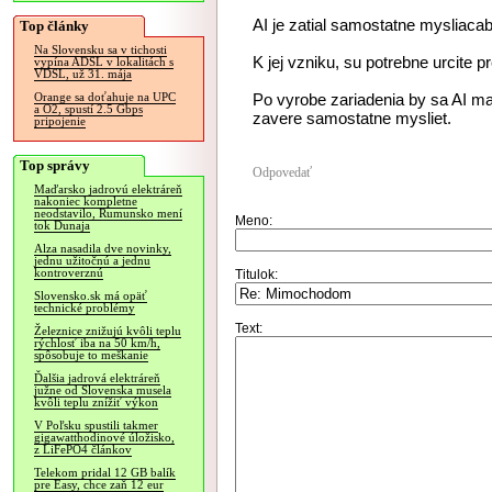
AI je zatial samostatne mysliacab
Top články
Na Slovensku sa v tichosti
K jej vzniku, su potrebne urcite p
vypína ADSL v lokalitách s
VDSL, už 31. mája
Po vyrobe zariadenia by sa AI mal
Orange sa doťahuje na UPC
a O2, spustí 2.5 Gbps
zavere samostatne mysliet.
pripojenie
Top správy
Odpovedať
Maďarsko jadrovú elektráreň
nakoniec kompletne
neodstavilo, Rumunsko mení
Meno:
tok Dunaja
Alza nasadila dve novinky,
jednu užitočnú a jednu
kontroverznú
Titulok:
Slovensko.sk má opäť
technické problémy
Text:
Železnice znižujú kvôli teplu
rýchlosť iba na 50 km/h,
spôsobuje to meškanie
Ďalšia jadrová elektráreň
južne od Slovenska musela
kvôli teplu znížiť výkon
V Poľsku spustili takmer
gigawatthodinové úložisko,
z LiFePO4 článkov
Telekom pridal 12 GB balík
pre Easy, chce zaň 12 eur