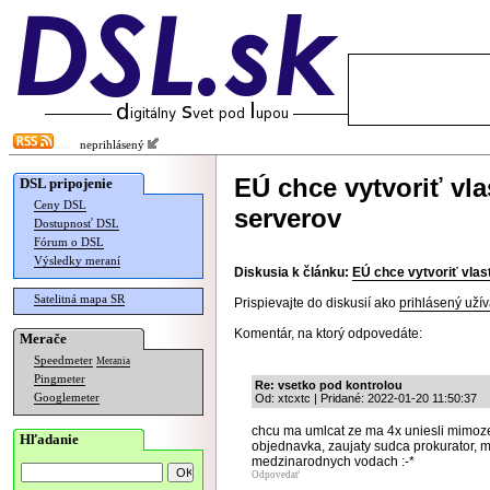
neprihlásený
EÚ chce vytvoriť vl
DSL pripojenie
Ceny DSL
serverov
Dostupnosť DSL
Fórum o DSL
Výsledky meraní
Diskusia k článku:
EÚ chce vytvoriť vla
Satelitná mapa SR
Prispievajte do diskusií ako
prihlásený užív
Komentár, na ktorý odpovedáte:
Merače
Speedmeter
Merania
Pingmeter
Re: vsetko pod kontrolou
Googlemeter
Od: xtcxtc | Pridané: 2022-01-20 11:50:37
chcu ma umlcat ze ma 4x uniesli mimozems
Hľadanie
objednavka, zaujaty sudca prokurator, mo
medzinarodnych vodach :-*
Odpovedať