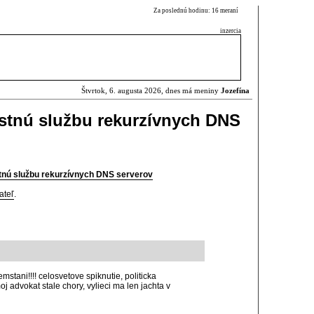
Za poslednú hodinu: 16 meraní
inzercia
Štvrtok, 6. augusta 2026, dnes má meniny
Jozefína
astnú službu rekurzívnych DNS
stnú službu rekurzívnych DNS serverov
ateľ
.
tani!!!! celosvetove spiknutie, politicka
j advokat stale chory, vylieci ma len jachta v