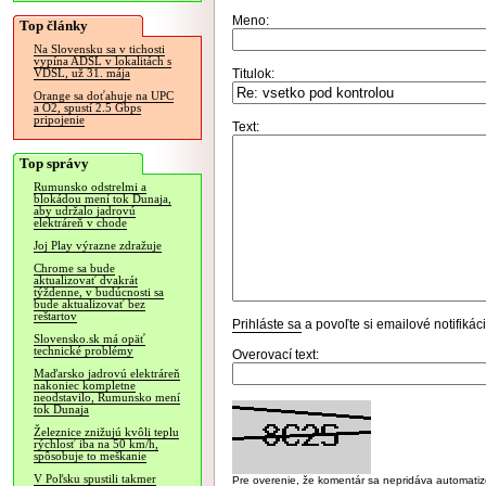
Meno:
Top články
Na Slovensku sa v tichosti
vypína ADSL v lokalitách s
Titulok:
VDSL, už 31. mája
Orange sa doťahuje na UPC
a O2, spustí 2.5 Gbps
pripojenie
Text:
Top správy
Rumunsko odstrelmi a
blokádou mení tok Dunaja,
aby udržalo jadrovú
elektráreň v chode
Joj Play výrazne zdražuje
Chrome sa bude
aktualizovať dvakrát
týždenne, v budúcnosti sa
bude aktualizovať bez
reštartov
Prihláste sa
a povoľte si emailové notifiká
Slovensko.sk má opäť
technické problémy
Overovací text:
Maďarsko jadrovú elektráreň
nakoniec kompletne
neodstavilo, Rumunsko mení
tok Dunaja
Železnice znižujú kvôli teplu
rýchlosť iba na 50 km/h,
spôsobuje to meškanie
V Poľsku spustili takmer
Pre overenie, že komentár sa nepridáva automatizov