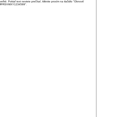
é. Pokiaľ text neviete prečítať, kliknite prosím na tlačidlo "Obnoviť
DJKMPRSVWXY1234589".