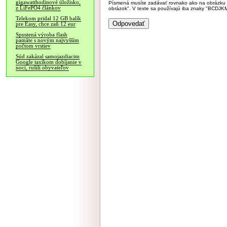
gigawatthodinové úložisko,
Písmená musíte zadávať rovnako ako na obrázku veľk
z LiFePO4 článkov
obrázok". V texte sa používajú iba znaky "BC
Telekom pridal 12 GB balík
pre Easy, chce zaň 12 eur
Spustená výroba flash
pamäte s novým najvyšším
počtom vrstiev
Súd zakázal samojazdiacim
Google taxíkom dobíjanie v
noci, rušili obyvateľov