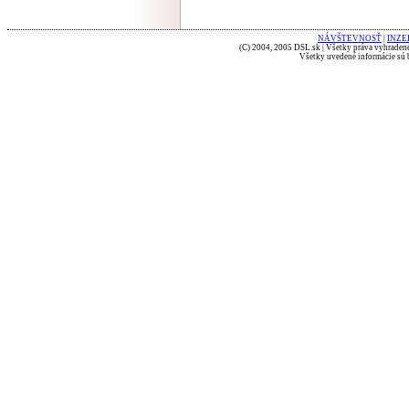
NÁVŠTEVNOSŤ
|
INZE
(C) 2004, 2005 DSL.sk | Všetky práva vyhradené
Všetky uvedené informácie sú b