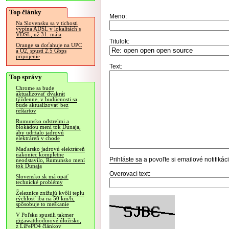
Top články
Meno:
Na Slovensku sa v tichosti
vypína ADSL v lokalitách s
VDSL, už 31. mája
Titulok:
Orange sa doťahuje na UPC
a O2, spustí 2.5 Gbps
pripojenie
Text:
Top správy
Chrome sa bude
aktualizovať dvakrát
týždenne, v budúcnosti sa
bude aktualizovať bez
reštartov
Rumunsko odstrelmi a
blokádou mení tok Dunaja,
aby udržalo jadrovú
elektráreň v chode
Maďarsko jadrovú elektráreň
nakoniec kompletne
Prihláste sa
a povoľte si emailové notifiká
neodstavilo, Rumunsko mení
tok Dunaja
Overovací text:
Slovensko.sk má opäť
technické problémy
Železnice znižujú kvôli teplu
rýchlosť iba na 50 km/h,
spôsobuje to meškanie
V Poľsku spustili takmer
gigawatthodinové úložisko,
z LiFePO4 článkov