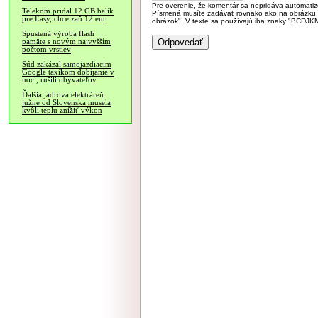
Pre overenie, že komentár sa nepridáva automatizov
Telekom pridal 12 GB balík
Písmená musíte zadávať rovnako ako na obrázku veľk
pre Easy, chce zaň 12 eur
obrázok". V texte sa používajú iba znaky "BC
Spustená výroba flash
pamäte s novým najvyšším
počtom vrstiev
Súd zakázal samojazdiacim
Google taxíkom dobíjanie v
noci, rušili obyvateľov
Ďalšia jadrová elektráreň
južne od Slovenska musela
kvôli teplu znížiť výkon