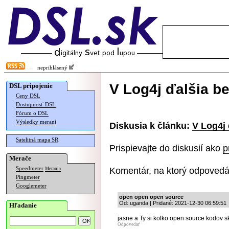
neprihlásený
V Log4j ďalšia b
DSL pripojenie
Ceny DSL
Dostupnosť DSL
Fórum o DSL
Výsledky meraní
Diskusia k článku:
V Log4j 
Satelitná mapa SR
Prispievajte do diskusií ako
p
Merače
Komentár, na ktorý odpovedá
Speedmeter
Merania
Pingmeter
Googlemeter
open open open source
Od: uganda | Pridané: 2021-12-30 06:59:51
Hľadanie
jasne a Ty si kolko open source kodov s
Odpovedať