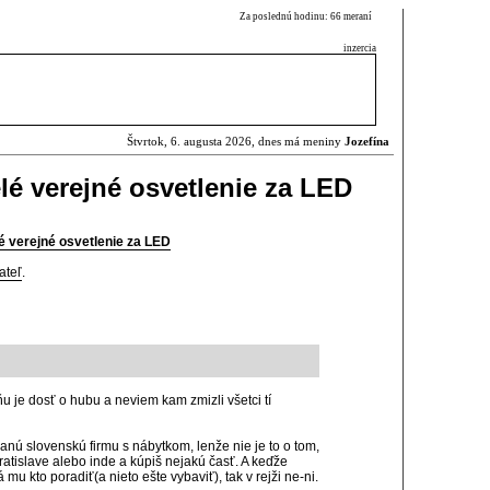
Za poslednú hodinu: 66 meraní
inzercia
Štvrtok, 6. augusta 2026, dnes má meniny
Jozefína
lé verejné osvetlenie za LED
é verejné osvetlenie za LED
ateľ
.
 je dosť o hubu a neviem kam zmizli všetci tí
anú slovenskú firmu s nábytkom, lenže nie je to o tom,
ratislave alebo inde a kúpiš nejakú časť. A keďže
u kto poradiť(a nieto ešte vybaviť), tak v rejži ne-ni.