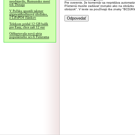
neodstavilo, Rumunsko mení
Pre overenie, že komentár sa nepridáva automatizov
tok Dunaja
Písmená musíte zadávať rovnako ako na obrázku veľk
obrázok". V texte sa používajú iba znaky "BC
V Poľsku spustili takmer
gigawatthodinové úložisko,
z LiFePO4 článkov
Telekom pridal 12 GB balík
pre Easy, chce zaň 12 eur
Odštartovala nová séria
populárneho sci-fi Futurama