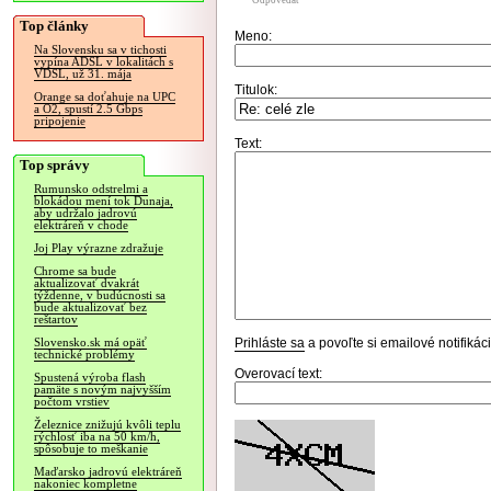
Odpovedať
Top články
Meno:
Na Slovensku sa v tichosti
vypína ADSL v lokalitách s
VDSL, už 31. mája
Titulok:
Orange sa doťahuje na UPC
a O2, spustí 2.5 Gbps
pripojenie
Text:
Top správy
Rumunsko odstrelmi a
blokádou mení tok Dunaja,
aby udržalo jadrovú
elektráreň v chode
Joj Play výrazne zdražuje
Chrome sa bude
aktualizovať dvakrát
týždenne, v budúcnosti sa
bude aktualizovať bez
reštartov
Prihláste sa
a povoľte si emailové notifiká
Slovensko.sk má opäť
technické problémy
Overovací text:
Spustená výroba flash
pamäte s novým najvyšším
počtom vrstiev
Železnice znižujú kvôli teplu
rýchlosť iba na 50 km/h,
spôsobuje to meškanie
Maďarsko jadrovú elektráreň
nakoniec kompletne