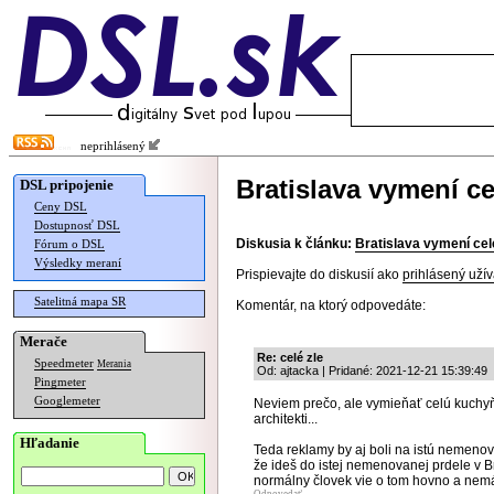
neprihlásený
Bratislava vymení ce
DSL pripojenie
Ceny DSL
Dostupnosť DSL
Diskusia k článku:
Bratislava vymení cel
Fórum o DSL
Výsledky meraní
Prispievajte do diskusií ako
prihlásený užív
Satelitná mapa SR
Komentár, na ktorý odpovedáte:
Merače
Re: celé zle
Speedmeter
Merania
Od: ajtacka | Pridané: 2021-12-21 15:39:49
Pingmeter
Googlemeter
Neviem prečo, ale vymieňať celú kuchyňu
architekti...
Hľadanie
Teda reklamy by aj boli na istú nemenov
že ideš do istej nemenovanej prdele v B
normálny človek vie o tom hovno a nemá m