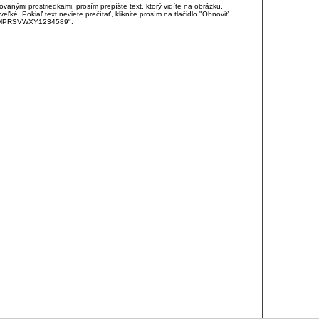
anými prostriedkami, prosím prepíšte text, ktorý vidíte na obrázku.
é. Pokiaľ text neviete prečítať, kliknite prosím na tlačidlo "Obnoviť
DJKMPRSVWXY1234589".